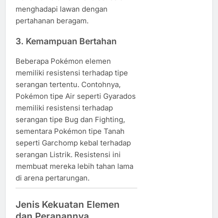
menghadapi lawan dengan
pertahanan beragam.
3. Kemampuan Bertahan
Beberapa Pokémon elemen
memiliki resistensi terhadap tipe
serangan tertentu. Contohnya,
Pokémon tipe Air seperti Gyarados
memiliki resistensi terhadap
serangan tipe Bug dan Fighting,
sementara Pokémon tipe Tanah
seperti Garchomp kebal terhadap
serangan Listrik. Resistensi ini
membuat mereka lebih tahan lama
di arena pertarungan.
Jenis Kekuatan Elemen
dan Peranannya