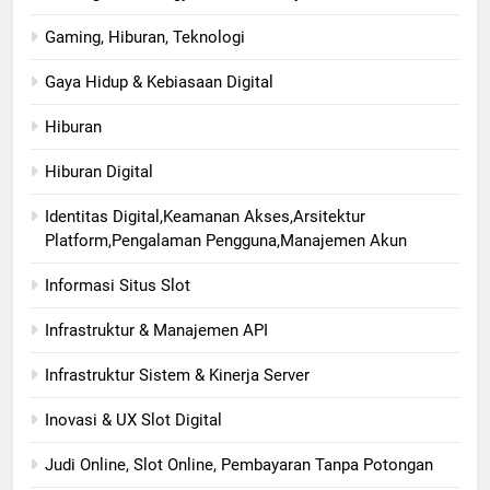
Gaming, Hiburan, Teknologi
Gaya Hidup & Kebiasaan Digital
Hiburan
Hiburan Digital
Identitas Digital,Keamanan Akses,Arsitektur
Platform,Pengalaman Pengguna,Manajemen Akun
Informasi Situs Slot
Infrastruktur & Manajemen API
Infrastruktur Sistem & Kinerja Server
Inovasi & UX Slot Digital
Judi Online, Slot Online, Pembayaran Tanpa Potongan