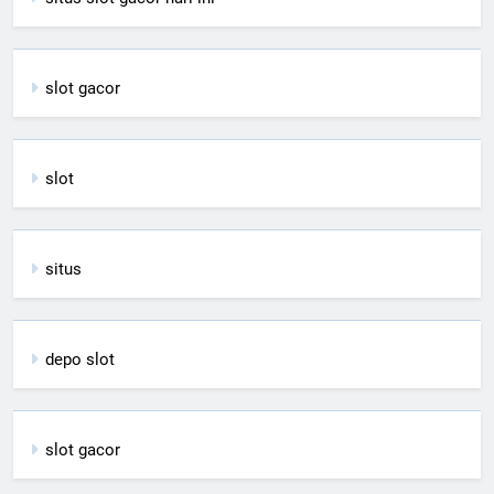
slot gacor
slot
situs
depo slot
slot gacor