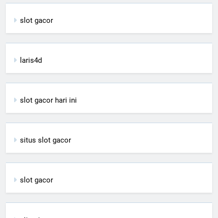
slot gacor
laris4d
slot gacor hari ini
situs slot gacor
slot gacor