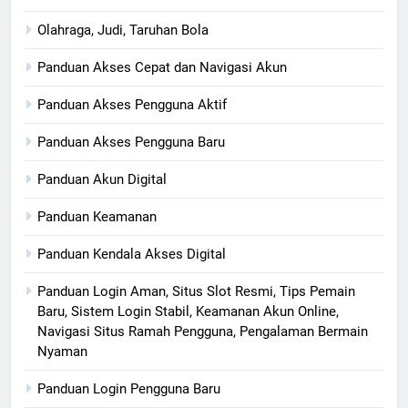
Olahraga, Judi, Taruhan Bola
Panduan Akses Cepat dan Navigasi Akun
Panduan Akses Pengguna Aktif
Panduan Akses Pengguna Baru
Panduan Akun Digital
Panduan Keamanan
Panduan Kendala Akses Digital
Panduan Login Aman, Situs Slot Resmi, Tips Pemain
Baru, Sistem Login Stabil, Keamanan Akun Online,
Navigasi Situs Ramah Pengguna, Pengalaman Bermain
Nyaman
Panduan Login Pengguna Baru