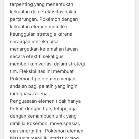
terpenting yang menentukan
kekuatan dan efektivitas dalam
pertarungan. Pokémon dengan
kekuatan elemen memiliki
keunggulan strategis karena
serangan mereka bisa
menargetkan kelemahan lawan
secara efektif, sekaligus
memberikan variasi dalam strategi
tim. Fleksibilitas ini membuat
Pokémon tipe elemen menjadi
andalan bagi pelatih yang ingin
menguasai arena.
Penguasaan elemen tidak hanya
terkait dengan tipe, tetapi juga
dengan kemampuan unik yang
dimiliki Pokémon, move spesial,
dan sinergi tim. Pokémon elemen
biasanya memiliki statistik yang