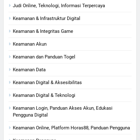
Judi Online, Teknologi, Informasi Terpercaya
Keamanan & Infrastruktur Digital
Keamanan & Integritas Game
Keamanan Akun
Keamanan dan Panduan Togel
Keamanan Data
Keamanan Digital & Aksesibilitas
Keamanan Digital & Teknologi
Keamanan Login, Panduan Akses Akun, Edukasi
Pengguna Digital
Keamanan Online, Platform Horas88, Panduan Pengguna