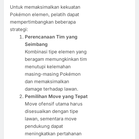
Untuk memaksimalkan kekuatan
Pokémon elemen, pelatih dapat
mempertimbangkan beberapa
strategi:
Perencanaan Tim yang
Seimbang
Kombinasi tipe elemen yang
beragam memungkinkan tim
menutupi kelemahan
masing-masing Pokémon
dan memaksimalkan
damage terhadap lawan.
Pemilihan Move yang Tepat
Move ofensif utama harus
disesuaikan dengan tipe
lawan, sementara move
pendukung dapat
meningkatkan pertahanan