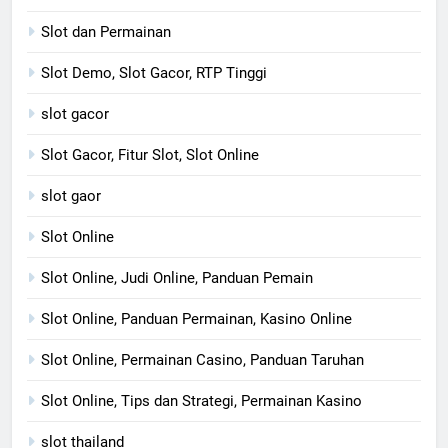
Slot dan Permainan
Slot Demo, Slot Gacor, RTP Tinggi
slot gacor
Slot Gacor, Fitur Slot, Slot Online
slot gaor
Slot Online
Slot Online, Judi Online, Panduan Pemain
Slot Online, Panduan Permainan, Kasino Online
Slot Online, Permainan Casino, Panduan Taruhan
Slot Online, Tips dan Strategi, Permainan Kasino
slot thailand