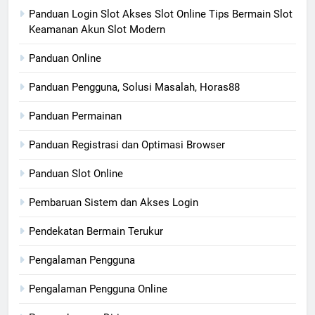
Panduan Login Slot Akses Slot Online Tips Bermain Slot
Keamanan Akun Slot Modern
Panduan Online
Panduan Pengguna, Solusi Masalah, Horas88
Panduan Permainan
Panduan Registrasi dan Optimasi Browser
Panduan Slot Online
Pembaruan Sistem dan Akses Login
Pendekatan Bermain Terukur
Pengalaman Pengguna
Pengalaman Pengguna Online