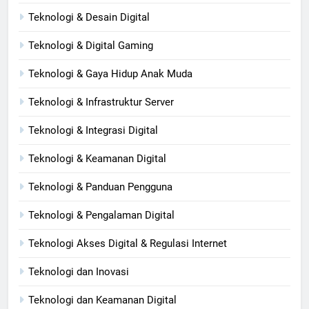
Teknologi & Desain Digital
Teknologi & Digital Gaming
Teknologi & Gaya Hidup Anak Muda
Teknologi & Infrastruktur Server
Teknologi & Integrasi Digital
Teknologi & Keamanan Digital
Teknologi & Panduan Pengguna
Teknologi & Pengalaman Digital
Teknologi Akses Digital & Regulasi Internet
Teknologi dan Inovasi
Teknologi dan Keamanan Digital