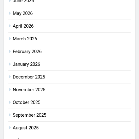
June 2026
May 2026
April 2026
March 2026
February 2026
January 2026
December 2025
November 2025
October 2025
September 2025
August 2025