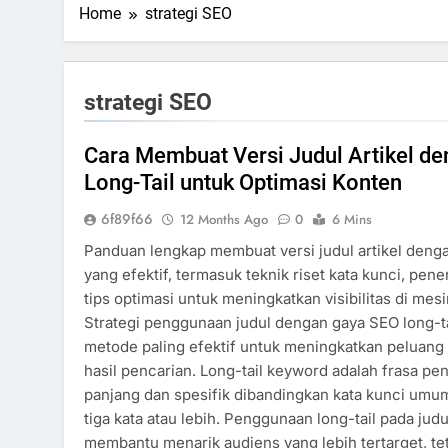
Home
strategi SEO
strategi SEO
Cara Membuat Versi Judul Artikel d
Long-Tail untuk Optimasi Konten
6f89f66
12 Months Ago
0
6 Mins
Panduan lengkap membuat versi judul artikel denga
yang efektif, termasuk teknik riset kata kunci, pene
tips optimasi untuk meningkatkan visibilitas di mesi
Strategi penggunaan judul dengan gaya SEO long-ta
metode paling efektif untuk meningkatkan peluang p
hasil pencarian. Long-tail keyword adalah frasa pe
panjang dan spesifik dibandingkan kata kunci umum,
tiga kata atau lebih. Penggunaan long-tail pada judul
membantu menarik audiens yang lebih tertarget, tet