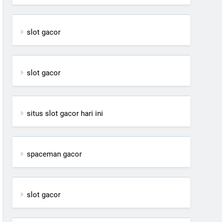
slot gacor
slot gacor
situs slot gacor hari ini
spaceman gacor
slot gacor