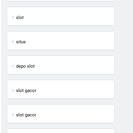
slot
situs
depo slot
slot gacor
slot gacor