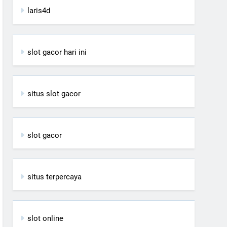
laris4d
slot gacor hari ini
situs slot gacor
slot gacor
situs terpercaya
slot online