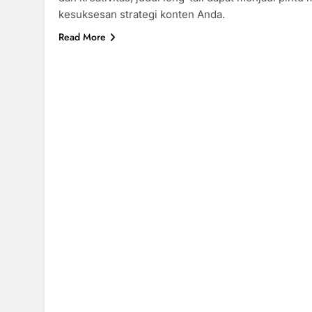
kesuksesan strategi konten Anda.
Read More