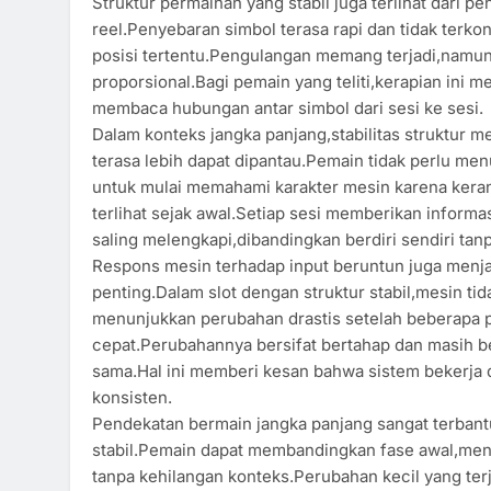
Struktur permainan yang stabil juga terlihat dari 
reel.Penyebaran simbol terasa rapi dan tidak terko
posisi tertentu.Pengulangan memang terjadi,namun
proporsional.Bagi pemain yang teliti,kerapian ini
membaca hubungan antar simbol dari sesi ke sesi.
Dalam konteks jangka panjang,stabilitas struktur 
terasa lebih dapat dipantau.Pemain tidak perlu me
untuk mulai memahami karakter mesin karena kera
terlihat sejak awal.Setiap sesi memberikan informa
saling melengkapi,dibandingkan berdiri sendiri ta
Respons mesin terhadap input beruntun juga menjad
penting.Dalam slot dengan struktur stabil,mesin ti
menunjukkan perubahan drastis setelah beberapa 
cepat.Perubahannya bersifat bertahap dan masih b
sama.Hal ini memberi kesan bahwa sistem bekerja 
konsisten.
Pendekatan bermain jangka panjang sangat terbantu
stabil.Pemain dapat membandingkan fase awal,men
tanpa kehilangan konteks.Perubahan kecil yang terj