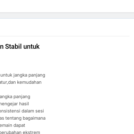
n Stabil untuk
 untuk jangka panjang
ratur,dan kemudahan
jangka panjang
mengejar hasil
nsistensi dalam sesi
las tentang bagaimana
pemain dapat
perubahan ekstrem