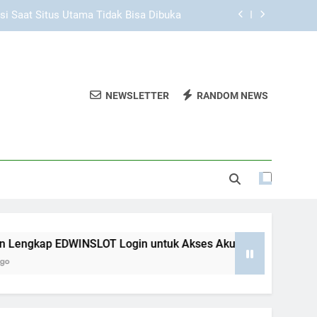
usi Saat Situs Utama Tidak Bisa Dibuka
 untuk Akses Akun yang Lebih Stabil
an dengan Kebiasaan Akses yang Tepat
NEWSLETTER
RANDOM NEWS
 Fitur Keamanan pada TIARA4D Login
usi Saat Situs Utama Tidak Bisa Dibuka
ndungi Bisnis Dan Rumah Anda.
 untuk Akses Akun yang Lebih Stabil
an dengan Kebiasaan Akses yang Tepat
WINSLOT Login untuk Akses Akun yang Lebih Stabil
Ti
2 