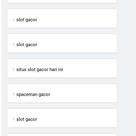
slot gacor
slot gacor
situs slot gacor hari ini
spaceman gacor
slot gacor