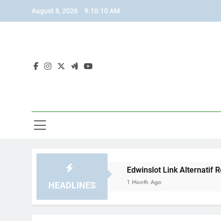
Skip
August 8, 2026
9:10:11 AM
to
content
Aa
Dapatkan 
 TIARA4D Login
Edwinslot Link Alternatif Resmi: Solusi
1 Month Ago
HEADLINES