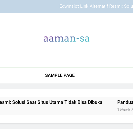
Edwinslot Link Alternatif Resmi: Sol
Panduan Lengkap EDWINSLOT Login
Tips Login Edwinslot agar Akun Tetap Aman Digunak
Cara Memahami
man SA
Edwinslot Link Alternatif Resmi: Sol
Solusi Keamanan Terkini Dari Aaman SA. Teknologi Untuk Meli
Panduan Lengkap EDWINSLOT Login
SAMPLE PAGE
Tips Login Edwinslot agar Akun Tetap Aman Digunak
 Saat Situs Utama Tidak Bisa Dibuka
Panduan Lengkap ED
1 Month Ago