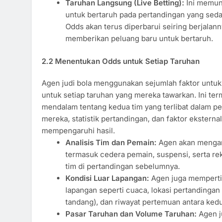
Taruhan Langsung (Live Betting):
Ini memun
untuk bertaruh pada pertandingan yang sed
Odds akan terus diperbarui seiring berjalan
memberikan peluang baru untuk bertaruh.
2.2
Menentukan Odds untuk Setiap Taruhan
Agen judi bola menggunakan sejumlah faktor untu
untuk setiap taruhan yang mereka tawarkan. Ini ter
mendalam tentang kedua tim yang terlibat dalam p
mereka, statistik pertandingan, dan faktor eksterna
mempengaruhi hasil.
Analisis Tim dan Pemain:
Agen akan mengana
termasuk cedera pemain, suspensi, serta re
tim di pertandingan sebelumnya.
Kondisi Luar Lapangan:
Agen juga memperti
lapangan seperti cuaca, lokasi pertandingan
tandang), dan riwayat pertemuan antara kedu
Pasar Taruhan dan Volume Taruhan:
Agen j