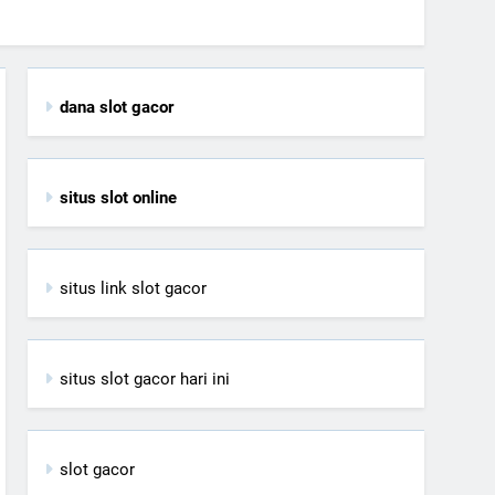
dana slot gacor
situs slot online
situs link slot gacor
situs slot gacor hari ini
slot gacor