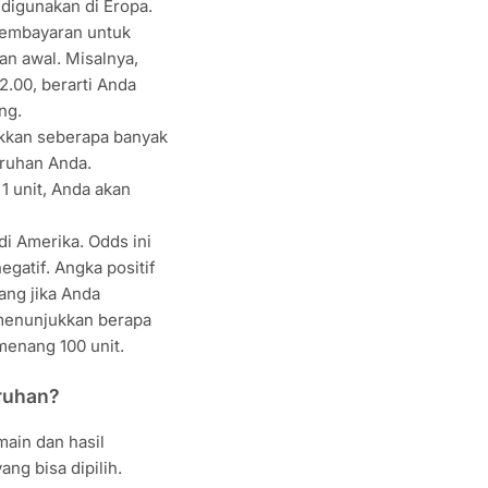
digunakan di Eropa.
pembayaran untuk
an awal. Misalnya,
2.00, berarti Anda
ng.
kkan seberapa banyak
aruhan Anda.
 1 unit, Anda akan
di Amerika. Odds ini
gatif. Angka positif
ng jika Anda
 menunjukkan berapa
menang 100 unit.
ruhan?
main dan hasil
ng bisa dipilih.