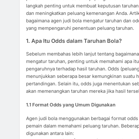
langkah penting untuk membuat keputusan taruhan
dan meningkatkan peluang kemenangan Anda. Artik
bagaimana agen judi bola mengatur taruhan dan odds
yang mempengaruhi penentuan peluang taruhan.
1.
Apa Itu Odds dalam Taruhan Bola?
Sebelum membahas lebih lanjut tentang bagaiman
mengatur taruhan, penting untuk memahami apa it
pengaruhnya terhadap hasil taruhan. Odds (peluang
menunjukkan seberapa besar kemungkinan suatu has
pertandingan. Selain itu, odds juga menentukan s
akan memenangkan taruhan mereka jika hasil terseb
1.1
Format Odds yang Umum Digunakan
Agen judi bola menggunakan berbagai format odd
pemain dalam memahami peluang taruhan. Bebera
digunakan antara lain: