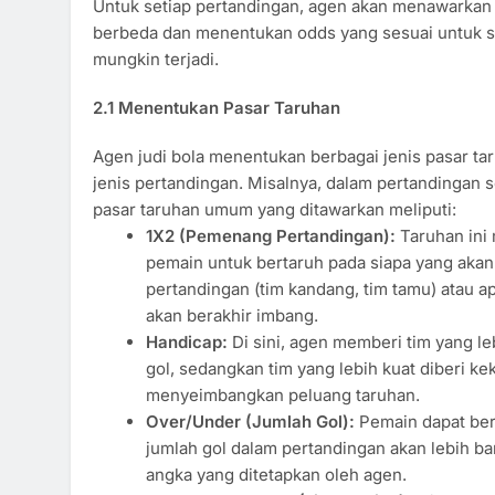
Untuk setiap pertandingan, agen akan menawarkan 
berbeda dan menentukan odds yang sesuai untuk se
mungkin terjadi.
2.1
Menentukan Pasar Taruhan
Agen judi bola menentukan berbagai jenis pasar ta
jenis pertandingan. Misalnya, dalam pertandingan 
pasar taruhan umum yang ditawarkan meliputi:
1X2 (Pemenang Pertandingan):
Taruhan ini
pemain untuk bertaruh pada siapa yang aka
pertandingan (tim kandang, tim tamu) atau 
akan berakhir imbang.
Handicap:
Di sini, agen memberi tim yang l
gol, sedangkan tim yang lebih kuat diberi ke
menyeimbangkan peluang taruhan.
Over/Under (Jumlah Gol):
Pemain dapat ber
jumlah gol dalam pertandingan akan lebih ba
angka yang ditetapkan oleh agen.