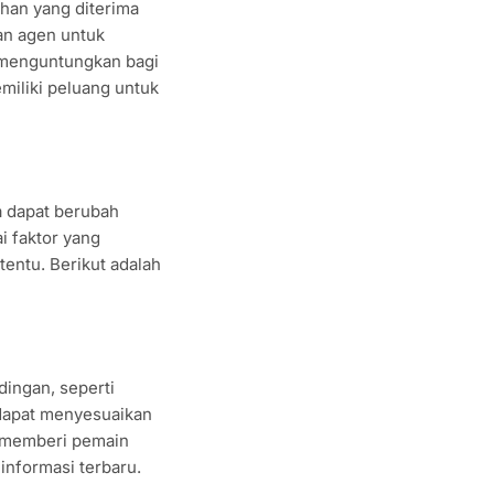
uhan yang diterima
an agen untuk
 menguntungkan bagi
iliki peluang untuk
a dapat berubah
i faktor yang
entu. Berikut adalah
dingan, seperti
dapat menyesuaikan
i memberi pemain
nformasi terbaru.