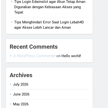
Tips Login Edwinslot agar Akun Tetap Aman
Digunakan dengan Kebiasaan Akses yang
Tepat
Tips Menghindari Error Saat Login Lebah4D
agar Akses Lebih Lancar dan Aman
Recent Comments
A WordPress Commenter
on
Hello world!
Archives
July 2026
June 2026
May 2026