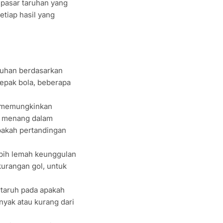
pasar taruhan yang
tiap hasil yang
ruhan berdasarkan
sepak bola, beberapa
 memungkinkan
n menang dalam
apakah pertandingan
ebih lemah keunggulan
kurangan gol, untuk
taruh pada apakah
nyak atau kurang dari