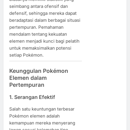
seimbang antara ofensif dan
defensif, sehingga mereka dapat
beradaptasi dalam berbagai situasi
pertempuran. Pemahaman
mendalam tentang kekuatan
elemen menjadi kunci bagi pelatih
untuk memaksimalkan potensi
setiap Pokémon.
Keunggulan Pokémon
Elemen dalam
Pertempuran
1. Serangan Efektif
Salah satu keuntungan terbesar
Pokémon elemen adalah
kemampuan mereka menyerang
lawan sesuai kelemahan tipe.