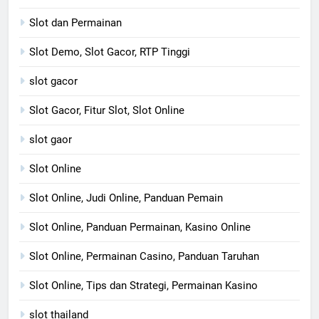
Slot dan Permainan
Slot Demo, Slot Gacor, RTP Tinggi
slot gacor
Slot Gacor, Fitur Slot, Slot Online
slot gaor
Slot Online
Slot Online, Judi Online, Panduan Pemain
Slot Online, Panduan Permainan, Kasino Online
Slot Online, Permainan Casino, Panduan Taruhan
Slot Online, Tips dan Strategi, Permainan Kasino
slot thailand