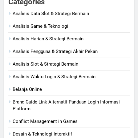
Categories
Analisis Data Slot & Strategi Bermain
Analisis Game & Teknologi
Analisis Harian & Strategi Bermain
Analisis Pengguna & Strategi Akhir Pekan
Analisis Slot & Strategi Bermain
Analisis Waktu Login & Strategi Bermain
Belanja Online
Brand Guide Link Alternatif Panduan Login Informasi
Platform
Conflict Management in Games
Desain & Teknologi Interaktif