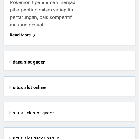
Pokémon tipe elemen menjadi
pilar penting dalam setiap tim
pertarungan, baik kompetitif
maupun casual.
Read More
dana slot gacor
situs slot online
situs link slot gacor
situs slot gacor hari ini