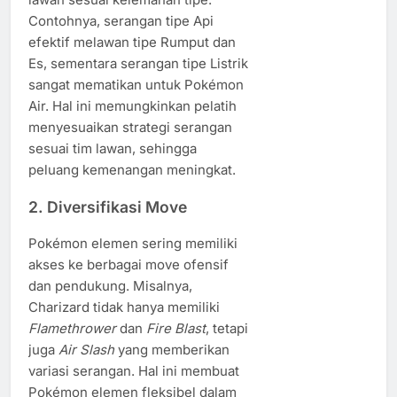
Contohnya, serangan tipe Api
efektif melawan tipe Rumput dan
Es, sementara serangan tipe Listrik
sangat mematikan untuk Pokémon
Air. Hal ini memungkinkan pelatih
menyesuaikan strategi serangan
sesuai tim lawan, sehingga
peluang kemenangan meningkat.
2. Diversifikasi Move
Pokémon elemen sering memiliki
akses ke berbagai move ofensif
dan pendukung. Misalnya,
Charizard tidak hanya memiliki
Flamethrower
dan
Fire Blast
, tetapi
juga
Air Slash
yang memberikan
variasi serangan. Hal ini membuat
Pokémon elemen fleksibel dalam