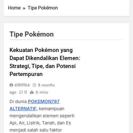
Home
Tipe Pokémon
Tipe Pokémon
Kekuatan Pokémon yang
Dapat Dikendalikan Elemen:
Strategi, Tipe, dan Potensi
Pertempuran
6f89f66
8 months
ago
0
6 mins
Di dunia
POKEMON787
ALTERNATIF
, kemampuan
mengendalikan elemen seperti
Api, Air, Listrik, Tanah, dan Es
menjadi salah satu faktor