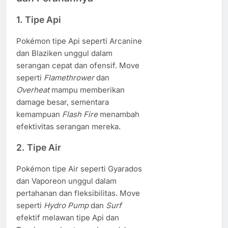
1. Tipe Api
Pokémon tipe Api seperti Arcanine
dan Blaziken unggul dalam
serangan cepat dan ofensif. Move
seperti
Flamethrower
dan
Overheat
mampu memberikan
damage besar, sementara
kemampuan
Flash Fire
menambah
efektivitas serangan mereka.
2. Tipe Air
Pokémon tipe Air seperti Gyarados
dan Vaporeon unggul dalam
pertahanan dan fleksibilitas. Move
seperti
Hydro Pump
dan
Surf
efektif melawan tipe Api dan