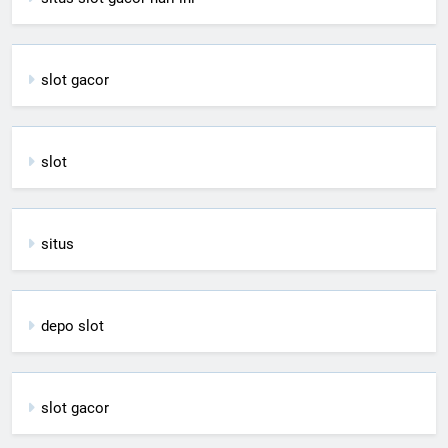
slot gacor
slot
situs
depo slot
slot gacor