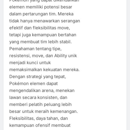
elemen memiliki potensi besar
dalam pertarungan tim. Mereka
tidak hanya menawarkan serangan
efektif dan fleksibilitas move,
tetapi juga kemampuan bertahan
yang membuat tim lebih stabil.
Pemahaman tentang tipe,
resistensi, move, dan Ability unik
menjadi kunci untuk
memaksimalkan kekuatan mereka.
Dengan strategi yang tepat,
Pokémon elemen dapat
mengendalikan arena, menekan
lawan secara konsisten, dan
memberi pelatih peluang lebih
besar untuk meraih kemenangan.
Fleksibilitas, daya tahan, dan
kemampuan ofensif membuat