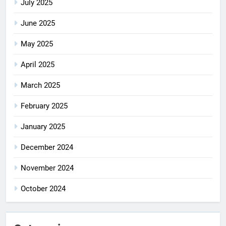
July 2025
June 2025
May 2025
April 2025
March 2025
February 2025
January 2025
December 2024
November 2024
October 2024