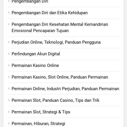
Pengembangan Diri
Pengembangan Diri dan Etika Kehidupan
Pengembangan Diri Kesehatan Mental Kemandirian
Emosional Pencapaian Tujuan
Perjudian Online, Teknologi, Panduan Pengguna
Perlindungan Akun Digital
Permainan Kasino Online
Permainan Kasino, Slot Online, Panduan Permainan
Permainan Online, Industri Perjudian, Panduan Permainan
Permainan Slot, Panduan Casino, Tips dan Trik
Permainan Slot, Strategi & Tips
Permainan, Hiburan, Strategi