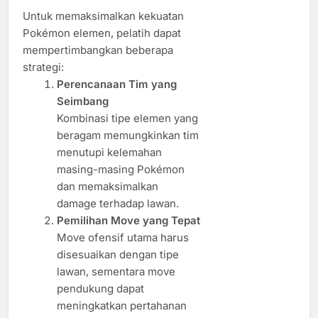
Untuk memaksimalkan kekuatan
Pokémon elemen, pelatih dapat
mempertimbangkan beberapa
strategi:
Perencanaan Tim yang
Seimbang
Kombinasi tipe elemen yang
beragam memungkinkan tim
menutupi kelemahan
masing-masing Pokémon
dan memaksimalkan
damage terhadap lawan.
Pemilihan Move yang Tepat
Move ofensif utama harus
disesuaikan dengan tipe
lawan, sementara move
pendukung dapat
meningkatkan pertahanan