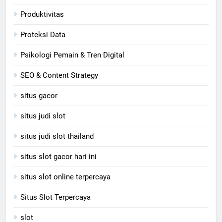
Produktivitas
Proteksi Data
Psikologi Pemain & Tren Digital
SEO & Content Strategy
situs gacor
situs judi slot
situs judi slot thailand
situs slot gacor hari ini
situs slot online terpercaya
Situs Slot Terpercaya
slot