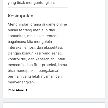
yang tidak menguntungkan.
Kesimpulan
Menghindari drama di game online
bukan tentang menjauh dari
komunitas, melainkan tentang
bagaimana kita mengelola
interaksi, emosi, dan ekspektasi.
Dengan komunikasi yang sehat,
kontrol diri, dan keberanian untuk
memanfaatkan fitur proteksi, kamu
bisa menciptakan pengalaman
bermain yang lebih nyaman dan
menyenangkan.
Read More