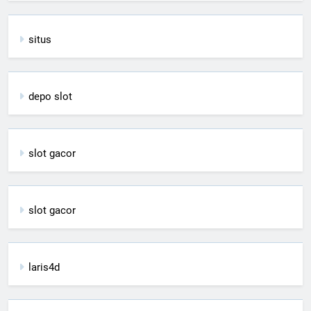
situs
depo slot
slot gacor
slot gacor
laris4d