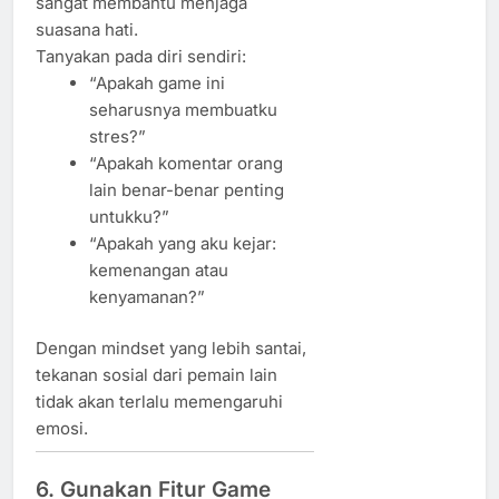
sangat membantu menjaga
suasana hati.
Tanyakan pada diri sendiri:
“Apakah game ini
seharusnya membuatku
stres?”
“Apakah komentar orang
lain benar-benar penting
untukku?”
“Apakah yang aku kejar:
kemenangan atau
kenyamanan?”
Dengan mindset yang lebih santai,
tekanan sosial dari pemain lain
tidak akan terlalu memengaruhi
emosi.
6. Gunakan Fitur Game