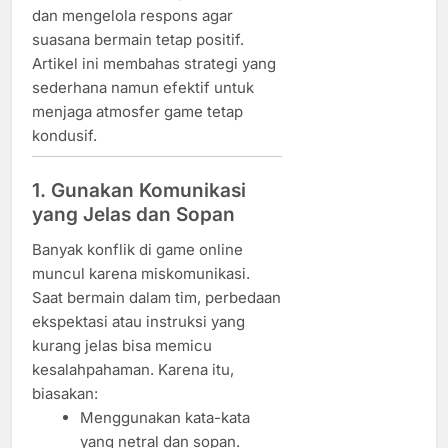
dan mengelola respons agar
suasana bermain tetap positif.
Artikel ini membahas strategi yang
sederhana namun efektif untuk
menjaga atmosfer game tetap
kondusif.
1. Gunakan Komunikasi
yang Jelas dan Sopan
Banyak konflik di game online
muncul karena miskomunikasi.
Saat bermain dalam tim, perbedaan
ekspektasi atau instruksi yang
kurang jelas bisa memicu
kesalahpahaman. Karena itu,
biasakan:
Menggunakan kata-kata
yang netral dan sopan.