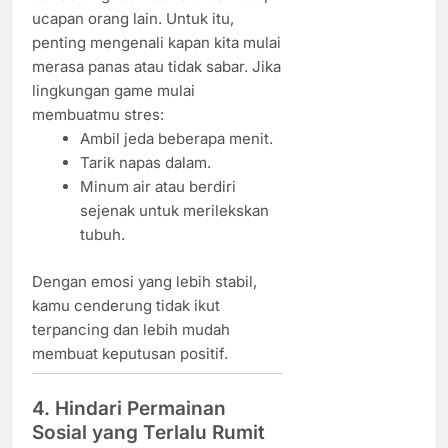
ucapan orang lain. Untuk itu,
penting mengenali kapan kita mulai
merasa panas atau tidak sabar. Jika
lingkungan game mulai
membuatmu stres:
Ambil jeda beberapa menit.
Tarik napas dalam.
Minum air atau berdiri
sejenak untuk merilekskan
tubuh.
Dengan emosi yang lebih stabil,
kamu cenderung tidak ikut
terpancing dan lebih mudah
membuat keputusan positif.
4. Hindari Permainan
Sosial yang Terlalu Rumit