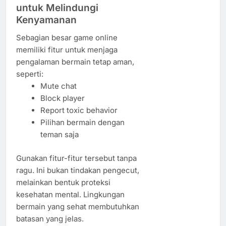
untuk Melindungi
Kenyamanan
Sebagian besar game online
memiliki fitur untuk menjaga
pengalaman bermain tetap aman,
seperti:
Mute chat
Block player
Report toxic behavior
Pilihan bermain dengan
teman saja
Gunakan fitur-fitur tersebut tanpa
ragu. Ini bukan tindakan pengecut,
melainkan bentuk proteksi
kesehatan mental. Lingkungan
bermain yang sehat membutuhkan
batasan yang jelas.