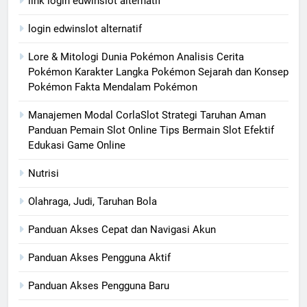
link login edwinslot alternatif
login edwinslot alternatif
Lore & Mitologi Dunia Pokémon Analisis Cerita
Pokémon Karakter Langka Pokémon Sejarah dan Konsep
Pokémon Fakta Mendalam Pokémon
Manajemen Modal CorlaSlot Strategi Taruhan Aman
Panduan Pemain Slot Online Tips Bermain Slot Efektif
Edukasi Game Online
Nutrisi
Olahraga, Judi, Taruhan Bola
Panduan Akses Cepat dan Navigasi Akun
Panduan Akses Pengguna Aktif
Panduan Akses Pengguna Baru