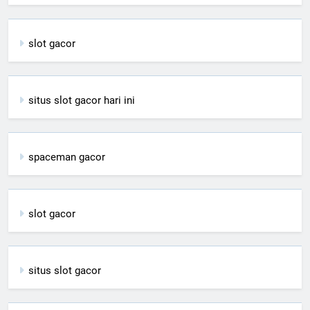
slot gacor
situs slot gacor hari ini
spaceman gacor
slot gacor
situs slot gacor