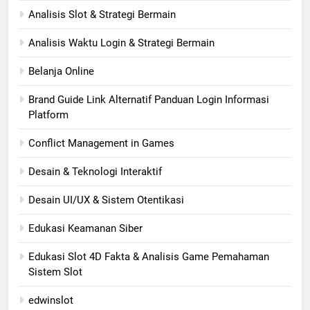
Analisis Slot & Strategi Bermain
Analisis Waktu Login & Strategi Bermain
Belanja Online
Brand Guide Link Alternatif Panduan Login Informasi
Platform
Conflict Management in Games
Desain & Teknologi Interaktif
Desain UI/UX & Sistem Otentikasi
Edukasi Keamanan Siber
Edukasi Slot 4D Fakta & Analisis Game Pemahaman
Sistem Slot
edwinslot