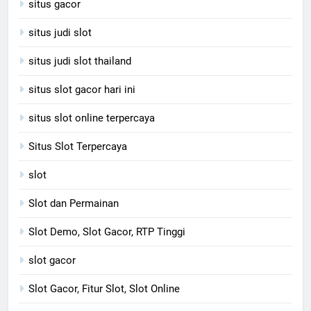
situs gacor
situs judi slot
situs judi slot thailand
situs slot gacor hari ini
situs slot online terpercaya
Situs Slot Terpercaya
slot
Slot dan Permainan
Slot Demo, Slot Gacor, RTP Tinggi
slot gacor
Slot Gacor, Fitur Slot, Slot Online