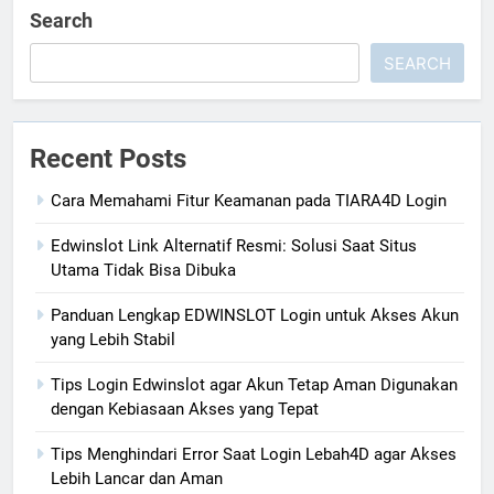
Search
SEARCH
Recent Posts
Cara Memahami Fitur Keamanan pada TIARA4D Login
Edwinslot Link Alternatif Resmi: Solusi Saat Situs
Utama Tidak Bisa Dibuka
Panduan Lengkap EDWINSLOT Login untuk Akses Akun
yang Lebih Stabil
Tips Login Edwinslot agar Akun Tetap Aman Digunakan
dengan Kebiasaan Akses yang Tepat
Tips Menghindari Error Saat Login Lebah4D agar Akses
Lebih Lancar dan Aman