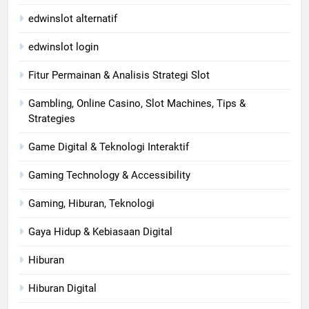
edwinslot alternatif
edwinslot login
Fitur Permainan & Analisis Strategi Slot
Gambling, Online Casino, Slot Machines, Tips &
Strategies
Game Digital & Teknologi Interaktif
Gaming Technology & Accessibility
Gaming, Hiburan, Teknologi
Gaya Hidup & Kebiasaan Digital
Hiburan
Hiburan Digital