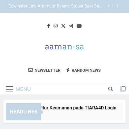
Skip
Panduan Lengkap EDWINSLOT Login untuk Akses
to
Akun yang Lebih Stabil
content
Tips Login Edwinslot agar Akun Tetap Aman
Digunakan dengan Kebiasaan Akses yang Tepat
Cara Memahami Fitur Keamanan pada TIARA4D
Login
Edwinslot Link Alternatif Resmi: Solusi Saat Situs
Utama Tidak Bisa Dibuka
Panduan Lengkap EDWINSLOT Login untuk Akses
Akun yang Lebih Stabil
Aaman SA
Dapatkan Solusi Keamanan Terkini Dari
Tips Login Edwinslot agar Akun Tetap Aman
NEWSLETTER
RANDOM NEWS
Digunakan dengan Kebiasaan Akses yang Tepat
Aaman SA. Teknologi Untuk Melindungi
Bisnis Dan Rumah Anda.
MENU
ra Memahami Fitur Keamanan pada TIARA4D Login
Edw
HEADLINES
Weeks Ago
1 M