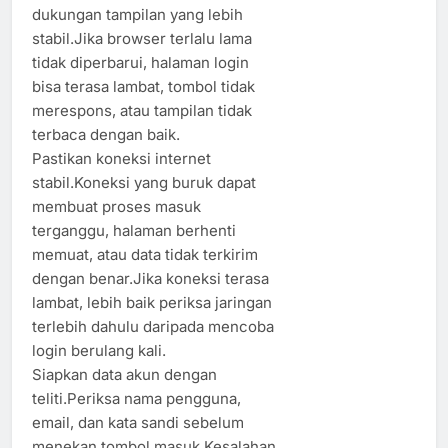
dukungan tampilan yang lebih
stabil.Jika browser terlalu lama
tidak diperbarui, halaman login
bisa terasa lambat, tombol tidak
merespons, atau tampilan tidak
terbaca dengan baik.
Pastikan koneksi internet
stabil.Koneksi yang buruk dapat
membuat proses masuk
terganggu, halaman berhenti
memuat, atau data tidak terkirim
dengan benar.Jika koneksi terasa
lambat, lebih baik periksa jaringan
terlebih dahulu daripada mencoba
login berulang kali.
Siapkan data akun dengan
teliti.Periksa nama pengguna,
email, dan kata sandi sebelum
menekan tombol masuk.Kesalahan