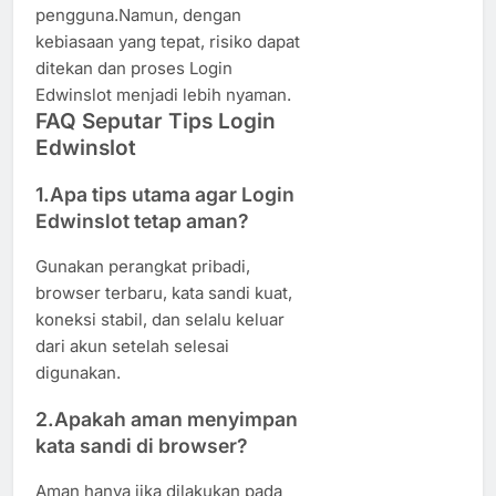
pengguna.Namun, dengan
kebiasaan yang tepat, risiko dapat
ditekan dan proses Login
Edwinslot menjadi lebih nyaman.
FAQ Seputar Tips Login
Edwinslot
1.Apa tips utama agar Login
Edwinslot tetap aman?
Gunakan perangkat pribadi,
browser terbaru, kata sandi kuat,
koneksi stabil, dan selalu keluar
dari akun setelah selesai
digunakan.
2.Apakah aman menyimpan
kata sandi di browser?
Aman hanya jika dilakukan pada