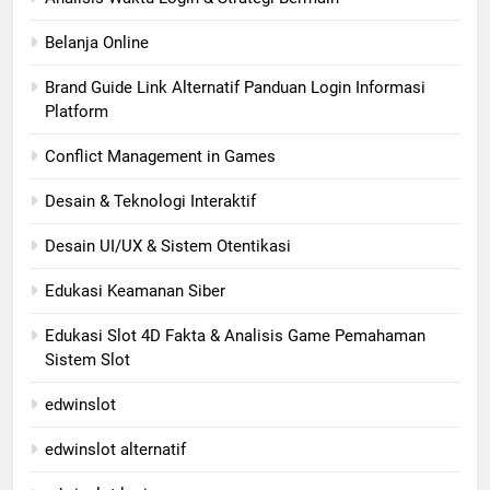
Belanja Online
Brand Guide Link Alternatif Panduan Login Informasi
Platform
Conflict Management in Games
Desain & Teknologi Interaktif
Desain UI/UX & Sistem Otentikasi
Edukasi Keamanan Siber
Edukasi Slot 4D Fakta & Analisis Game Pemahaman
Sistem Slot
edwinslot
edwinslot alternatif