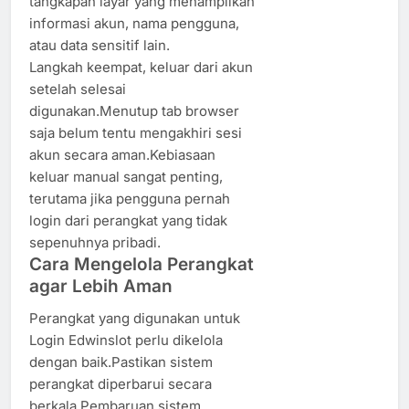
tangkapan layar yang menampilkan
informasi akun, nama pengguna,
atau data sensitif lain.
Langkah keempat, keluar dari akun
setelah selesai
digunakan.Menutup tab browser
saja belum tentu mengakhiri sesi
akun secara aman.Kebiasaan
keluar manual sangat penting,
terutama jika pengguna pernah
login dari perangkat yang tidak
sepenuhnya pribadi.
Cara Mengelola Perangkat
agar Lebih Aman
Perangkat yang digunakan untuk
Login Edwinslot perlu dikelola
dengan baik.Pastikan sistem
perangkat diperbarui secara
berkala.Pembaruan sistem