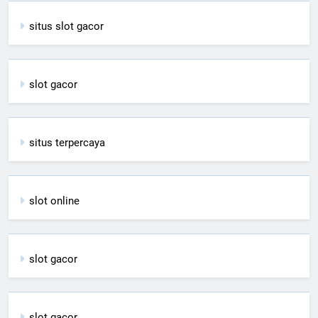
situs slot gacor
slot gacor
situs terpercaya
slot online
slot gacor
slot gacor