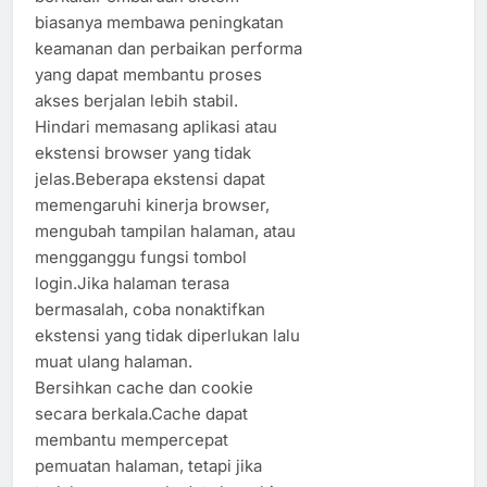
biasanya membawa peningkatan
keamanan dan perbaikan performa
yang dapat membantu proses
akses berjalan lebih stabil.
Hindari memasang aplikasi atau
ekstensi browser yang tidak
jelas.Beberapa ekstensi dapat
memengaruhi kinerja browser,
mengubah tampilan halaman, atau
mengganggu fungsi tombol
login.Jika halaman terasa
bermasalah, coba nonaktifkan
ekstensi yang tidak diperlukan lalu
muat ulang halaman.
Bersihkan cache dan cookie
secara berkala.Cache dapat
membantu mempercepat
pemuatan halaman, tetapi jika