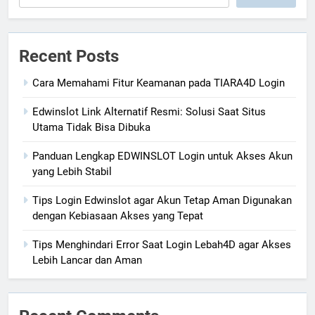
Recent Posts
Cara Memahami Fitur Keamanan pada TIARA4D Login
Edwinslot Link Alternatif Resmi: Solusi Saat Situs
Utama Tidak Bisa Dibuka
Panduan Lengkap EDWINSLOT Login untuk Akses Akun
yang Lebih Stabil
Tips Login Edwinslot agar Akun Tetap Aman Digunakan
dengan Kebiasaan Akses yang Tepat
Tips Menghindari Error Saat Login Lebah4D agar Akses
Lebih Lancar dan Aman