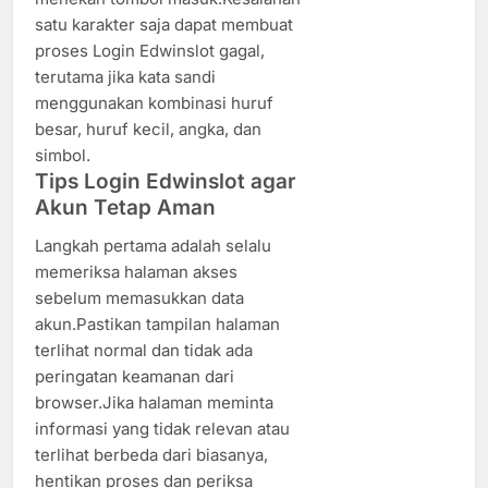
satu karakter saja dapat membuat
proses Login Edwinslot gagal,
terutama jika kata sandi
menggunakan kombinasi huruf
besar, huruf kecil, angka, dan
simbol.
Tips Login Edwinslot agar
Akun Tetap Aman
Langkah pertama adalah selalu
memeriksa halaman akses
sebelum memasukkan data
akun.Pastikan tampilan halaman
terlihat normal dan tidak ada
peringatan keamanan dari
browser.Jika halaman meminta
informasi yang tidak relevan atau
terlihat berbeda dari biasanya,
hentikan proses dan periksa