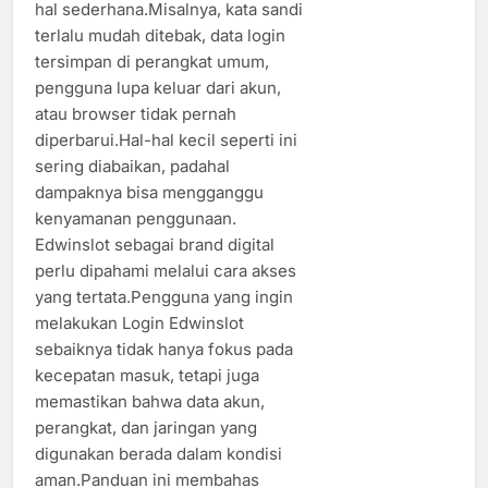
hal sederhana.Misalnya, kata sandi
terlalu mudah ditebak, data login
tersimpan di perangkat umum,
pengguna lupa keluar dari akun,
atau browser tidak pernah
diperbarui.Hal-hal kecil seperti ini
sering diabaikan, padahal
dampaknya bisa mengganggu
kenyamanan penggunaan.
Edwinslot sebagai brand digital
perlu dipahami melalui cara akses
yang tertata.Pengguna yang ingin
melakukan Login Edwinslot
sebaiknya tidak hanya fokus pada
kecepatan masuk, tetapi juga
memastikan bahwa data akun,
perangkat, dan jaringan yang
digunakan berada dalam kondisi
aman.Panduan ini membahas