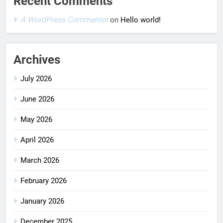
Recent Comments
A WordPress Commenter
on
Hello world!
Archives
July 2026
June 2026
May 2026
April 2026
March 2026
February 2026
January 2026
December 2025