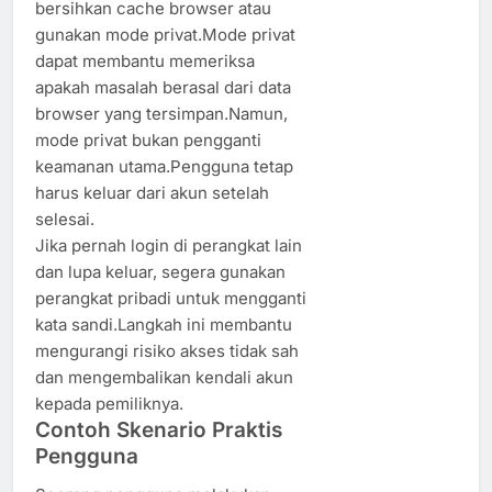
bersihkan cache browser atau
gunakan mode privat.Mode privat
dapat membantu memeriksa
apakah masalah berasal dari data
browser yang tersimpan.Namun,
mode privat bukan pengganti
keamanan utama.Pengguna tetap
harus keluar dari akun setelah
selesai.
Jika pernah login di perangkat lain
dan lupa keluar, segera gunakan
perangkat pribadi untuk mengganti
kata sandi.Langkah ini membantu
mengurangi risiko akses tidak sah
dan mengembalikan kendali akun
kepada pemiliknya.
Contoh Skenario Praktis
Pengguna