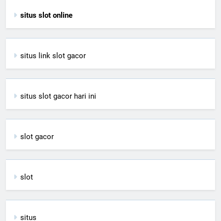
situs slot online
situs link slot gacor
situs slot gacor hari ini
slot gacor
slot
situs