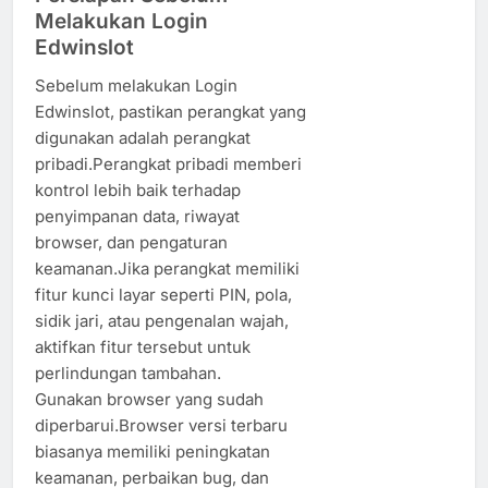
Melakukan Login
Edwinslot
Sebelum melakukan Login
Edwinslot, pastikan perangkat yang
digunakan adalah perangkat
pribadi.Perangkat pribadi memberi
kontrol lebih baik terhadap
penyimpanan data, riwayat
browser, dan pengaturan
keamanan.Jika perangkat memiliki
fitur kunci layar seperti PIN, pola,
sidik jari, atau pengenalan wajah,
aktifkan fitur tersebut untuk
perlindungan tambahan.
Gunakan browser yang sudah
diperbarui.Browser versi terbaru
biasanya memiliki peningkatan
keamanan, perbaikan bug, dan