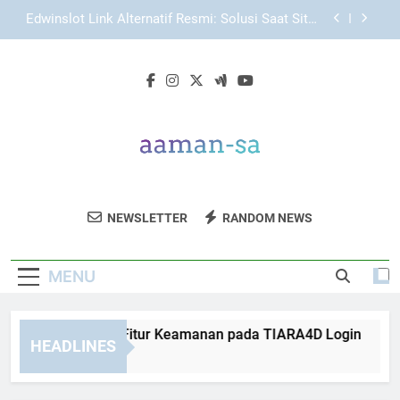
Skip
Panduan Lengkap EDWINSLOT Login untuk Akses
to
Akun yang Lebih Stabil
content
Tips Login Edwinslot agar Akun Tetap Aman
Digunakan dengan Kebiasaan Akses yang Tepat
Cara Memahami Fitur Keamanan pada TIARA4D
Login
Edwinslot Link Alternatif Resmi: Solusi Saat Situs
Utama Tidak Bisa Dibuka
Panduan Lengkap EDWINSLOT Login untuk Akses
Akun yang Lebih Stabil
Aaman SA
Dapatkan Solusi Keamanan Terkini Dari
Tips Login Edwinslot agar Akun Tetap Aman
NEWSLETTER
RANDOM NEWS
Digunakan dengan Kebiasaan Akses yang Tepat
Aaman SA. Teknologi Untuk Melindungi
Bisnis Dan Rumah Anda.
MENU
ara Memahami Fitur Keamanan pada TIARA4D Login
Ed
HEADLINES
Weeks Ago
1 M