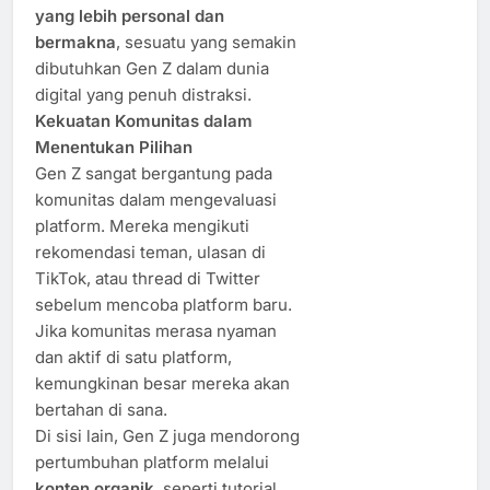
yang lebih personal dan
bermakna
, sesuatu yang semakin
dibutuhkan Gen Z dalam dunia
digital yang penuh distraksi.
Kekuatan Komunitas dalam
Menentukan Pilihan
Gen Z sangat bergantung pada
komunitas dalam mengevaluasi
platform. Mereka mengikuti
rekomendasi teman, ulasan di
TikTok, atau thread di Twitter
sebelum mencoba platform baru.
Jika komunitas merasa nyaman
dan aktif di satu platform,
kemungkinan besar mereka akan
bertahan di sana.
Di sisi lain, Gen Z juga mendorong
pertumbuhan platform melalui
konten organik
, seperti tutorial,