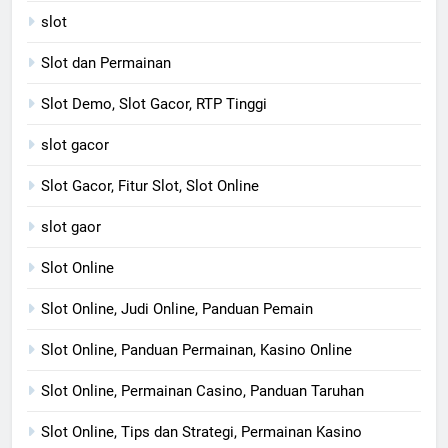
slot
Slot dan Permainan
Slot Demo, Slot Gacor, RTP Tinggi
slot gacor
Slot Gacor, Fitur Slot, Slot Online
slot gaor
Slot Online
Slot Online, Judi Online, Panduan Pemain
Slot Online, Panduan Permainan, Kasino Online
Slot Online, Permainan Casino, Panduan Taruhan
Slot Online, Tips dan Strategi, Permainan Kasino