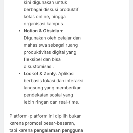
kini digunakan untuk
berbagai diskusi produktif,
kelas online, hingga
organisasi kampus.
Notion & Obsidian
:
Digunakan oleh pelajar dan
mahasiswa sebagai ruang
produktivitas digital yang
fleksibel dan bisa
dikustomisasi.
Locket & Zenly
: Aplikasi
berbasis lokasi dan interaksi
langsung yang memberikan
pendekatan sosial yang
lebih ringan dan real-time.
Platform-platform ini dipilih bukan
karena promosi besar-besaran,
tapi karena
pengalaman pengguna