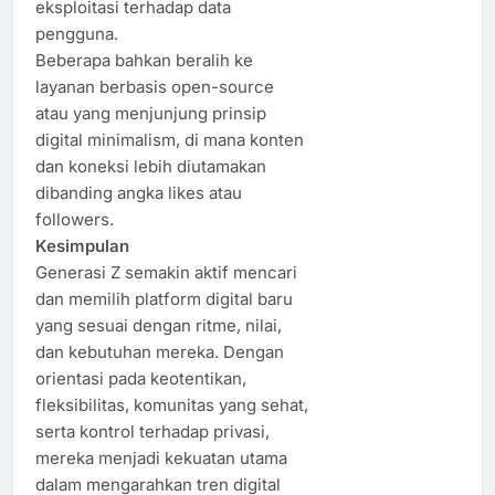
eksploitasi terhadap data
pengguna.
Beberapa bahkan beralih ke
layanan berbasis open-source
atau yang menjunjung prinsip
digital minimalism, di mana konten
dan koneksi lebih diutamakan
dibanding angka likes atau
followers.
Kesimpulan
Generasi Z semakin aktif mencari
dan memilih platform digital baru
yang sesuai dengan ritme, nilai,
dan kebutuhan mereka. Dengan
orientasi pada keotentikan,
fleksibilitas, komunitas yang sehat,
serta kontrol terhadap privasi,
mereka menjadi kekuatan utama
dalam mengarahkan tren digital