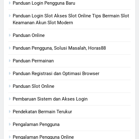
Panduan Login Pengguna Baru
Panduan Login Slot Akses Slot Online Tips Bermain Slot
Keamanan Akun Slot Modern
Panduan Online
Panduan Pengguna, Solusi Masalah, Horas88
Panduan Permainan
Panduan Registrasi dan Optimasi Browser
Panduan Slot Online
Pembaruan Sistem dan Akses Login
Pendekatan Bermain Terukur
Pengalaman Pengguna
Pengalaman Pengguna Online