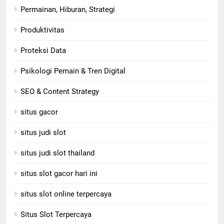
Permainan, Hiburan, Strategi
Produktivitas
Proteksi Data
Psikologi Pemain & Tren Digital
SEO & Content Strategy
situs gacor
situs judi slot
situs judi slot thailand
situs slot gacor hari ini
situs slot online terpercaya
Situs Slot Terpercaya