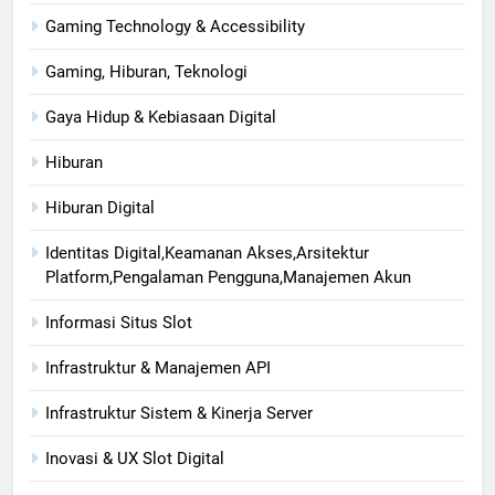
Gaming Technology & Accessibility
Gaming, Hiburan, Teknologi
Gaya Hidup & Kebiasaan Digital
Hiburan
Hiburan Digital
Identitas Digital,Keamanan Akses,Arsitektur
Platform,Pengalaman Pengguna,Manajemen Akun
Informasi Situs Slot
Infrastruktur & Manajemen API
Infrastruktur Sistem & Kinerja Server
Inovasi & UX Slot Digital