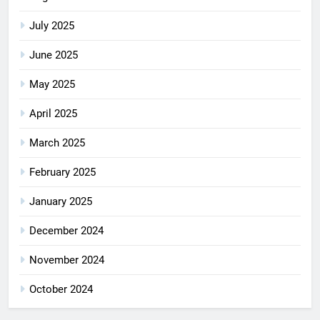
July 2025
June 2025
May 2025
April 2025
March 2025
February 2025
January 2025
December 2024
November 2024
October 2024