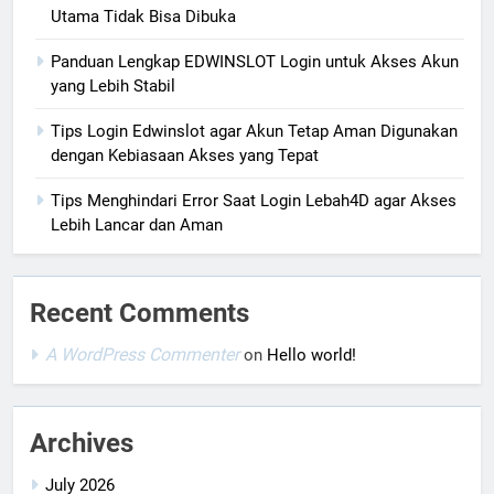
Utama Tidak Bisa Dibuka
Panduan Lengkap EDWINSLOT Login untuk Akses Akun
yang Lebih Stabil
Tips Login Edwinslot agar Akun Tetap Aman Digunakan
dengan Kebiasaan Akses yang Tepat
Tips Menghindari Error Saat Login Lebah4D agar Akses
Lebih Lancar dan Aman
Recent Comments
A WordPress Commenter
on
Hello world!
Archives
July 2026