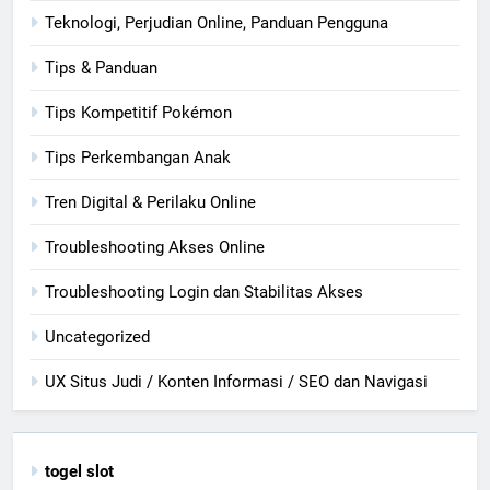
Teknologi, Perjudian Online, Panduan Pengguna
Tips & Panduan
Tips Kompetitif Pokémon
Tips Perkembangan Anak
Tren Digital & Perilaku Online
Troubleshooting Akses Online
Troubleshooting Login dan Stabilitas Akses
Uncategorized
UX Situs Judi / Konten Informasi / SEO dan Navigasi
togel slot