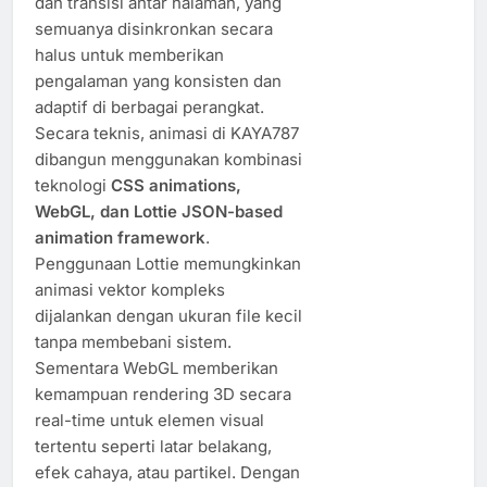
dan transisi antar halaman, yang
semuanya disinkronkan secara
halus untuk memberikan
pengalaman yang konsisten dan
adaptif di berbagai perangkat.
Secara teknis, animasi di KAYA787
dibangun menggunakan kombinasi
teknologi
CSS animations,
WebGL, dan Lottie JSON-based
animation framework
.
Penggunaan Lottie memungkinkan
animasi vektor kompleks
dijalankan dengan ukuran file kecil
tanpa membebani sistem.
Sementara WebGL memberikan
kemampuan rendering 3D secara
real-time untuk elemen visual
tertentu seperti latar belakang,
efek cahaya, atau partikel. Dengan