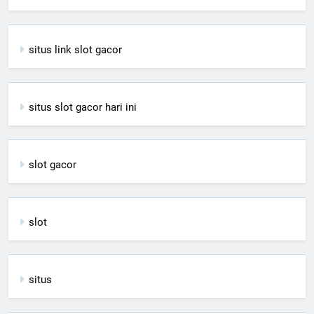
situs link slot gacor
situs slot gacor hari ini
slot gacor
slot
situs