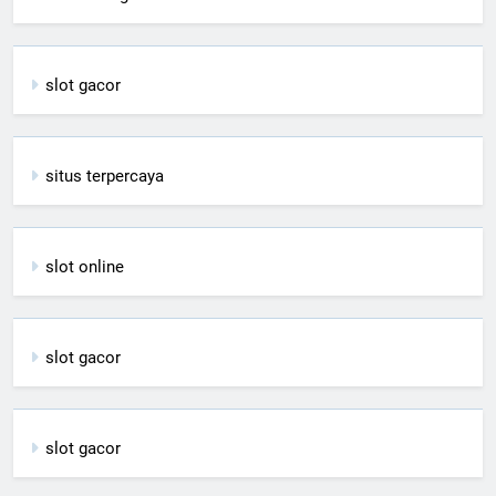
slot gacor
situs terpercaya
slot online
slot gacor
slot gacor