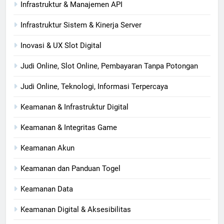
Infrastruktur & Manajemen API
Infrastruktur Sistem & Kinerja Server
Inovasi & UX Slot Digital
Judi Online, Slot Online, Pembayaran Tanpa Potongan
Judi Online, Teknologi, Informasi Terpercaya
Keamanan & Infrastruktur Digital
Keamanan & Integritas Game
Keamanan Akun
Keamanan dan Panduan Togel
Keamanan Data
Keamanan Digital & Aksesibilitas