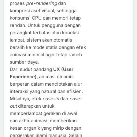
proses
pre-rendering
dan
kompresi aset visual, sehingga
konsumsi CPU dan memori tetap
rendah. Untuk pengguna dengan
perangkat terbatas atau koneksi
lambat, sistem akan otomatis
beralih ke mode statis dengan efek
animasi minimal agar tetap ramah
sumber daya.
Dari sudut pandang
UX (User
Experience)
, animasi dinamis
berperan dalam menciptakan alur
interaksi yang natural dan efisien.
Misalnya, efek
ease-in
dan
ease-
out
diterapkan untuk
memperlambat gerakan di awal
dan akhir animasi, memberikan
kesan organik yang mirip dengan
pergerakan alami manusia. Selain