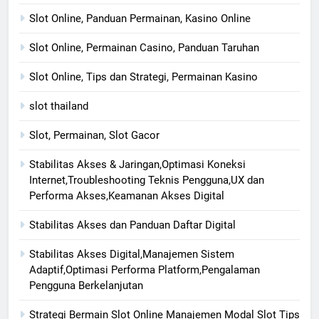
Slot Online, Panduan Permainan, Kasino Online
Slot Online, Permainan Casino, Panduan Taruhan
Slot Online, Tips dan Strategi, Permainan Kasino
slot thailand
Slot, Permainan, Slot Gacor
Stabilitas Akses & Jaringan,Optimasi Koneksi
Internet,Troubleshooting Teknis Pengguna,UX dan
Performa Akses,Keamanan Akses Digital
Stabilitas Akses dan Panduan Daftar Digital
Stabilitas Akses Digital,Manajemen Sistem
Adaptif,Optimasi Performa Platform,Pengalaman
Pengguna Berkelanjutan
Strategi Bermain Slot Online Manajemen Modal Slot Tips