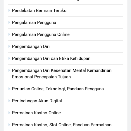
Pendekatan Bermain Terukur
Pengalaman Pengguna
Pengalaman Pengguna Online
Pengembangan Diri
Pengembangan Diri dan Etika Kehidupan
Pengembangan Diri Kesehatan Mental Kemandirian
Emosional Pencapaian Tujuan
Perjudian Online, Teknologi, Panduan Pengguna
Perlindungan Akun Digital
Permainan Kasino Online
Permainan Kasino, Slot Online, Panduan Permainan