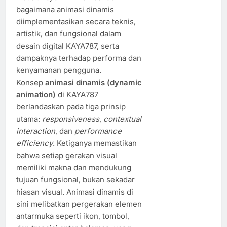
bagaimana animasi dinamis
diimplementasikan secara teknis,
artistik, dan fungsional dalam
desain digital KAYA787, serta
dampaknya terhadap performa dan
kenyamanan pengguna.
Konsep
animasi dinamis (dynamic
animation)
di KAYA787
berlandaskan pada tiga prinsip
utama:
responsiveness
,
contextual
interaction
, dan
performance
efficiency
. Ketiganya memastikan
bahwa setiap gerakan visual
memiliki makna dan mendukung
tujuan fungsional, bukan sekadar
hiasan visual. Animasi dinamis di
sini melibatkan pergerakan elemen
antarmuka seperti ikon, tombol,