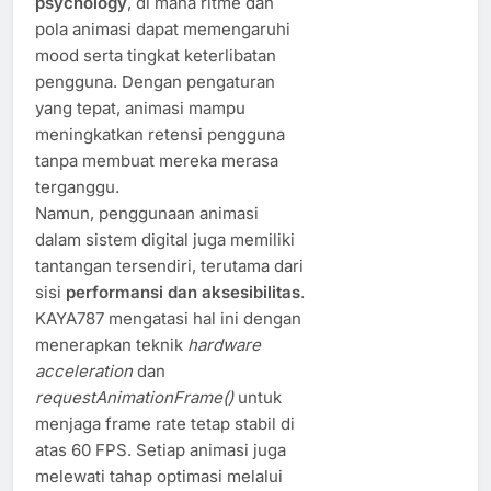
psychology
, di mana ritme dan
pola animasi dapat memengaruhi
mood serta tingkat keterlibatan
pengguna. Dengan pengaturan
yang tepat, animasi mampu
meningkatkan retensi pengguna
tanpa membuat mereka merasa
terganggu.
Namun, penggunaan animasi
dalam sistem digital juga memiliki
tantangan tersendiri, terutama dari
sisi
performansi dan aksesibilitas
.
KAYA787 mengatasi hal ini dengan
menerapkan teknik
hardware
acceleration
dan
requestAnimationFrame()
untuk
menjaga frame rate tetap stabil di
atas 60 FPS. Setiap animasi juga
melewati tahap optimasi melalui