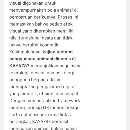
visual digunakan untuk
menyempurnakan pola animasi di
pembaruan berikutnya. Proses ini
memastikan bahwa setiap efek
visual yang diterapkan memiliki
nilai fungsional nyata dan tidak
hanya bersifat kosmetik.
Kesimpulannya,
kajian tentang
penggunaan animasi dinamis di
KAYA787
menunjukkan bagaimana
teknologi, desain, dan psikologi
pengguna berpadu dalam
menciptakan pengalaman digital
yang menarik, efisien, dan adaptif.
Dengan memanfaatkan framework
modern, prinsip UX motion design,
serta optimasi performa lintas
perangkat, KAYA787 berhasil
menjadikan animasi bukan hanya