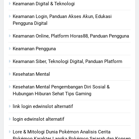
Keamanan Digital & Teknologi
Keamanan Login, Panduan Akses Akun, Edukasi
Pengguna Digital
Keamanan Online, Platform Horas88, Panduan Pengguna
Keamanan Pengguna
Keamanan Siber, Teknologi Digital, Panduan Platform
Kesehatan Mental
Kesehatan Mental Pengembangan Diri Sosial &
Hubungan Hiburan Sehat Tips Gaming
link login edwinslot alternatif
login edwinslot alternatif
Lore & Mitologi Dunia Pokémon Analisis Cerita
Pokémon Karakter Langka Pokémon Sejarah dan Konsep