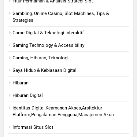
Fitur Permainan & Analisis Strategi Slot
Gambling, Online Casino, Slot Machines, Tips &
Strategies
Game Digital & Teknologi Interaktif
Gaming Technology & Accessibility
Gaming, Hiburan, Teknologi
Gaya Hidup & Kebiasaan Digital
Hiburan
Hiburan Digital
Identitas Digital,Keamanan Akses,Arsitektur
Platform,Pengalaman Pengguna,Manajemen Akun
Informasi Situs Slot