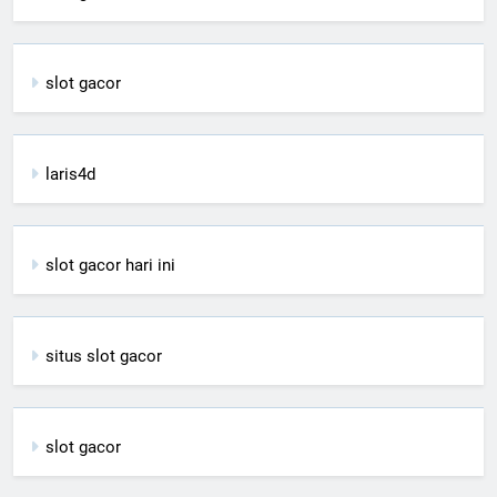
slot gacor
laris4d
slot gacor hari ini
situs slot gacor
slot gacor