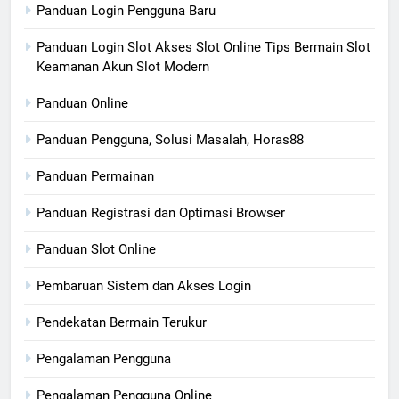
Panduan Login Pengguna Baru
Panduan Login Slot Akses Slot Online Tips Bermain Slot
Keamanan Akun Slot Modern
Panduan Online
Panduan Pengguna, Solusi Masalah, Horas88
Panduan Permainan
Panduan Registrasi dan Optimasi Browser
Panduan Slot Online
Pembaruan Sistem dan Akses Login
Pendekatan Bermain Terukur
Pengalaman Pengguna
Pengalaman Pengguna Online