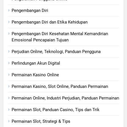
Pengembangan Diri
Pengembangan Diri dan Etika Kehidupan
Pengembangan Diri Kesehatan Mental Kemandirian
Emosional Pencapaian Tujuan
Perjudian Online, Teknologi, Panduan Pengguna
Perlindungan Akun Digital
Permainan Kasino Online
Permainan Kasino, Slot Online, Panduan Permainan
Permainan Online, Industri Perjudian, Panduan Permainan
Permainan Slot, Panduan Casino, Tips dan Trik
Permainan Slot, Strategi & Tips