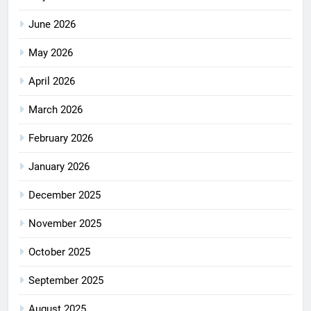
June 2026
May 2026
April 2026
March 2026
February 2026
January 2026
December 2025
November 2025
October 2025
September 2025
August 2025