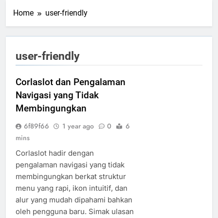
Home
user-friendly
user-friendly
Corlaslot dan Pengalaman
Navigasi yang Tidak
Membingungkan
6f89f66
1 year ago
0
6
mins
Corlaslot hadir dengan
pengalaman navigasi yang tidak
membingungkan berkat struktur
menu yang rapi, ikon intuitif, dan
alur yang mudah dipahami bahkan
oleh pengguna baru. Simak ulasan