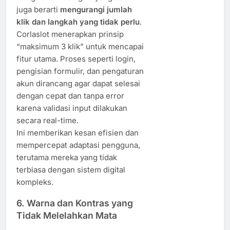
juga berarti
mengurangi jumlah
klik dan langkah yang tidak perlu
.
Corlaslot menerapkan prinsip
“maksimum 3 klik” untuk mencapai
fitur utama. Proses seperti login,
pengisian formulir, dan pengaturan
akun dirancang agar dapat selesai
dengan cepat dan tanpa error
karena validasi input dilakukan
secara real-time.
Ini memberikan kesan efisien dan
mempercepat adaptasi pengguna,
terutama mereka yang tidak
terbiasa dengan sistem digital
kompleks.
6. Warna dan Kontras yang
Tidak Melelahkan Mata