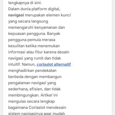
lengkapnya di sini.
Dalam dunia platform digital,
navigasi
merupakan elemen kunci
yang secara langsung
memengaruhi kenyamanan dan
kepuasan pengguna. Banyak
pengguna pemula merasa
kesulitan ketika menemukan
informasi atau fitur karena desain
navigasi yang rumit dan tidak
intuitif. Namun,
corlaslot alternatif
menghadirkan pendekatan
berbeda dengan membangun
pengalaman navigasi yang
sederhana, efisien, dan tidak
membingungkan. Artikel ini
mengulas secara lengkap
bagaimana Corlaslot mendesain
sistem navigasinya agar mudah