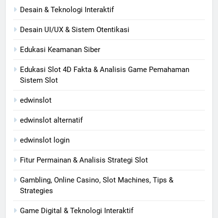
Desain & Teknologi Interaktif
Desain UI/UX & Sistem Otentikasi
Edukasi Keamanan Siber
Edukasi Slot 4D Fakta & Analisis Game Pemahaman
Sistem Slot
edwinslot
edwinslot alternatif
edwinslot login
Fitur Permainan & Analisis Strategi Slot
Gambling, Online Casino, Slot Machines, Tips &
Strategies
Game Digital & Teknologi Interaktif