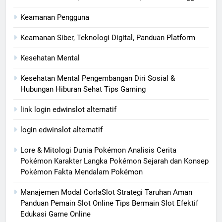
Keamanan Pengguna
Keamanan Siber, Teknologi Digital, Panduan Platform
Kesehatan Mental
Kesehatan Mental Pengembangan Diri Sosial &
Hubungan Hiburan Sehat Tips Gaming
link login edwinslot alternatif
login edwinslot alternatif
Lore & Mitologi Dunia Pokémon Analisis Cerita
Pokémon Karakter Langka Pokémon Sejarah dan Konsep
Pokémon Fakta Mendalam Pokémon
Manajemen Modal CorlaSlot Strategi Taruhan Aman
Panduan Pemain Slot Online Tips Bermain Slot Efektif
Edukasi Game Online