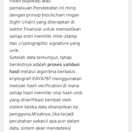
risiko duplikasi atau
pemalsuan.Pendekatan ini mirip
dengan prinsip blockchain ringan
(light-chain) yang diterapkan di
sektor finansial untuk memastikan
setiap entri memiliki
time-stamp
dan
cryptographic signature
yang
unik.
Setelah data terkumpul, tahap
berikutnya adalah
proses validasi
hasil
melalui algoritma berbasis
kriptografi.KAYA787 menggunakan
metode
hash verification
di mana
setiap hasil memiliki nilai hash unik
yang diverifikasi kembali oleh
sistem ketika data ditampilkan ke
pengguna.Misalnya, jika terjadi
perubahan sekecil apa pun dalam
data, sistem akan mendeteksi