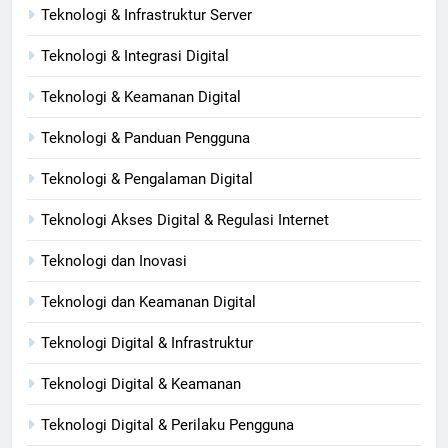
Teknologi & Infrastruktur Server
Teknologi & Integrasi Digital
Teknologi & Keamanan Digital
Teknologi & Panduan Pengguna
Teknologi & Pengalaman Digital
Teknologi Akses Digital & Regulasi Internet
Teknologi dan Inovasi
Teknologi dan Keamanan Digital
Teknologi Digital & Infrastruktur
Teknologi Digital & Keamanan
Teknologi Digital & Perilaku Pengguna