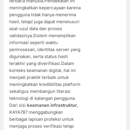
terbaca manusia.Pendekatan ini
meningkatkan kepercayaan karena
pengguna tidak hanya menerima
hasil, tetapi juga dapat menelusuri
asal-usul data dan proses
validasinya.Sistem menampilkan
informasi seperti waktu
pemrosesan, identitas server yang
digunakan, serta status hash
terakhir yang diverifikasi.Dalam
konteks keamanan digital, hal ini
menjadi praktik terbaik untuk
meningkatkan kredibilitas platform
sekaligus membangun literasi
teknologi di kalangan pengguna.
Dari sisi
keamanan infrastruktur
,
KAYA787 menggabungkan
berbagai lapisan proteksi untuk
menjaga proses verifikasi tetap