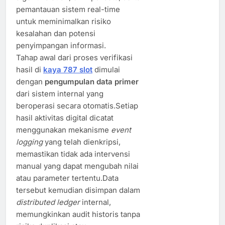
pemantauan sistem real-time
untuk meminimalkan risiko
kesalahan dan potensi
penyimpangan informasi.
Tahap awal dari proses verifikasi
hasil di
kaya 787 slot
dimulai
dengan
pengumpulan data primer
dari sistem internal yang
beroperasi secara otomatis.Setiap
hasil aktivitas digital dicatat
menggunakan mekanisme
event
logging
yang telah dienkripsi,
memastikan tidak ada intervensi
manual yang dapat mengubah nilai
atau parameter tertentu.Data
tersebut kemudian disimpan dalam
distributed ledger
internal,
memungkinkan audit historis tanpa