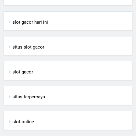
slot gacor hari ini
situs slot gacor
slot gacor
situs terpercaya
slot online