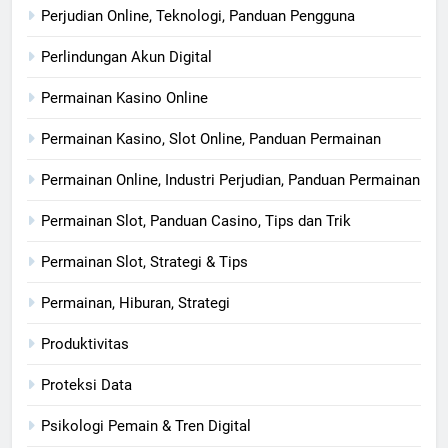
Perjudian Online, Teknologi, Panduan Pengguna
Perlindungan Akun Digital
Permainan Kasino Online
Permainan Kasino, Slot Online, Panduan Permainan
Permainan Online, Industri Perjudian, Panduan Permainan
Permainan Slot, Panduan Casino, Tips dan Trik
Permainan Slot, Strategi & Tips
Permainan, Hiburan, Strategi
Produktivitas
Proteksi Data
Psikologi Pemain & Tren Digital