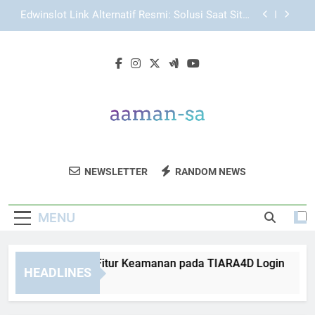
Skip
Panduan Lengkap EDWINSLOT Login untuk Akses
to
Akun yang Lebih Stabil
content
Tips Login Edwinslot agar Akun Tetap Aman
Digunakan dengan Kebiasaan Akses yang Tepat
Cara Memahami Fitur Keamanan pada TIARA4D
Login
Edwinslot Link Alternatif Resmi: Solusi Saat Situs
Utama Tidak Bisa Dibuka
Panduan Lengkap EDWINSLOT Login untuk Akses
Akun yang Lebih Stabil
Aaman SA
Dapatkan Solusi Keamanan Terkini Dari
Tips Login Edwinslot agar Akun Tetap Aman
NEWSLETTER
RANDOM NEWS
Digunakan dengan Kebiasaan Akses yang Tepat
Aaman SA. Teknologi Untuk Melindungi
Bisnis Dan Rumah Anda.
MENU
ra Memahami Fitur Keamanan pada TIARA4D Login
Edw
HEADLINES
Weeks Ago
1 M