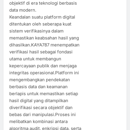
objektif di era teknologi berbasis
data modern.
Keandalan suatu platform digital
ditentukan oleh seberapa kuat
sistem verifikasinya dalam
memastikan keabsahan hasil yang
dihasilkan.KAYA787 menempatkan
verifikasi hasil sebagai fondasi
utama untuk membangun
kepercayaan publik dan menjaga
integritas operasional.Platform ini
mengembangkan pendekatan
berbasis data dan keamanan
berlapis untuk memastikan setiap
hasil digital yang ditampilkan
diverifikasi secara objektif dan
bebas dari manipulasi.Proses ini
melibatkan kombinasi antara
algoritma audit, enkripsi data, serta