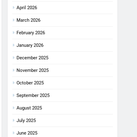
April 2026
March 2026
February 2026
January 2026
December 2025
November 2025
October 2025
September 2025
August 2025
July 2025
June 2025