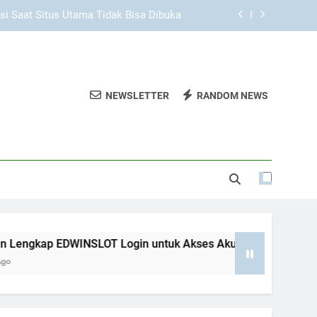
usi Saat Situs Utama Tidak Bisa Dibuka
 untuk Akses Akun yang Lebih Stabil
an dengan Kebiasaan Akses yang Tepat
NEWSLETTER
RANDOM NEWS
 Fitur Keamanan pada TIARA4D Login
usi Saat Situs Utama Tidak Bisa Dibuka
ndungi Bisnis Dan Rumah Anda.
 untuk Akses Akun yang Lebih Stabil
an dengan Kebiasaan Akses yang Tepat
 EDWINSLOT Login untuk Akses Akun yang Lebih Stabil