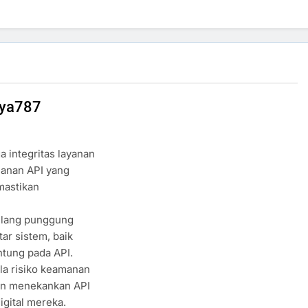
Kaya787
 integritas layanan
manan API yang
mastikan
tulang punggung
tar sistem, baik
ntung pada API.
la risiko keamanan
an menekankan API
igital mereka.