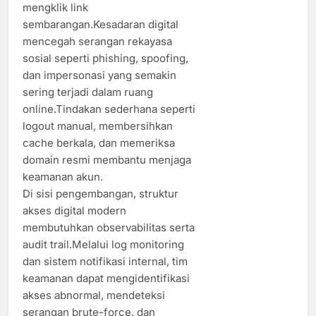
mengklik link
sembarangan.Kesadaran digital
mencegah serangan rekayasa
sosial seperti phishing, spoofing,
dan impersonasi yang semakin
sering terjadi dalam ruang
online.Tindakan sederhana seperti
logout manual, membersihkan
cache berkala, dan memeriksa
domain resmi membantu menjaga
keamanan akun.
Di sisi pengembangan, struktur
akses digital modern
membutuhkan observabilitas serta
audit trail.Melalui log monitoring
dan sistem notifikasi internal, tim
keamanan dapat mengidentifikasi
akses abnormal, mendeteksi
serangan brute-force, dan