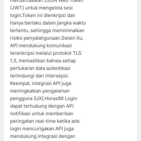
memanfaatkan JSON Web Token
(JWT) untuk mengelola sesi
login.Token ini dienkripsi dan
hanya berlaku dalam jangka waktu
tertentu, sehingga meminimalkan
risiko penyalahgunaan.Selain itu,
API mendukung komunikasi
terenkripsi melalui protokol TLS
1.3, memastikan bahwa setiap
pertukaran data autentikasi
terlindungi dari intersepsi.
Keempat, integrasi API juga
meningkatkan pengalaman
pengguna (UX).Horas88 Login
dapat terhubung dengan API
notifikasi untuk memberikan
peringatan real-time ketika ada
login mencurigakan.API juga
mendukung integrasi dengan