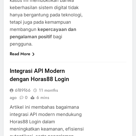
kasus ini membuktikan bahwa
keberhasilan sistem digital tidak
hanya bergantung pada teknologi,
tetapi juga pada kemampuan
membangun
kepercayaan dan
pengalaman positif
bagi
pengguna.
Read More
Integrasi API Modern
dengan Horas88 Login
6f89f66
11 months
ago
0
6 mins
Artikel ini membahas bagaimana
integrasi API modern mendukung
Horas88 Login dalam
meningkatkan keamanan, efisiensi