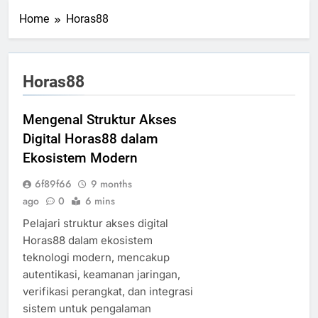
Home
Horas88
Horas88
Mengenal Struktur Akses
Digital Horas88 dalam
Ekosistem Modern
6f89f66
9 months
ago
0
6 mins
Pelajari struktur akses digital
Horas88 dalam ekosistem
teknologi modern, mencakup
autentikasi, keamanan jaringan,
verifikasi perangkat, dan integrasi
sistem untuk pengalaman