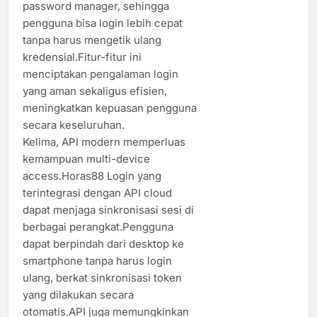
password manager, sehingga
pengguna bisa login lebih cepat
tanpa harus mengetik ulang
kredensial.Fitur-fitur ini
menciptakan pengalaman login
yang aman sekaligus efisien,
meningkatkan kepuasan pengguna
secara keseluruhan.
Kelima, API modern memperluas
kemampuan multi-device
access.Horas88 Login yang
terintegrasi dengan API cloud
dapat menjaga sinkronisasi sesi di
berbagai perangkat.Pengguna
dapat berpindah dari desktop ke
smartphone tanpa harus login
ulang, berkat sinkronisasi token
yang dilakukan secara
otomatis.API juga memungkinkan