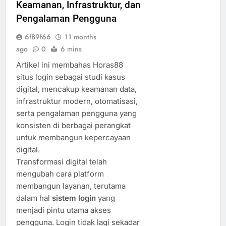
Keamanan, Infrastruktur, dan
Pengalaman Pengguna
6f89f66
11 months
ago
0
6 mins
Artikel ini membahas Horas88
situs login sebagai studi kasus
digital, mencakup keamanan data,
infrastruktur modern, otomatisasi,
serta pengalaman pengguna yang
konsisten di berbagai perangkat
untuk membangun kepercayaan
digital.
Transformasi digital telah
mengubah cara platform
membangun layanan, terutama
dalam hal
sistem login
yang
menjadi pintu utama akses
pengguna. Login tidak lagi sekadar