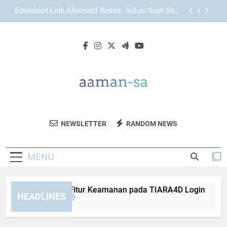
Skip
Panduan Lengkap EDWINSLOT Login untuk Akses
to
Akun yang Lebih Stabil
content
Tips Login Edwinslot agar Akun Tetap Aman
Digunakan dengan Kebiasaan Akses yang Tepat
Cara Memahami Fitur Keamanan pada TIARA4D
Login
Edwinslot Link Alternatif Resmi: Solusi Saat Situs
Utama Tidak Bisa Dibuka
Panduan Lengkap EDWINSLOT Login untuk Akses
Akun yang Lebih Stabil
Aaman SA
Dapatkan Solusi Keamanan Terkini Dari
Tips Login Edwinslot agar Akun Tetap Aman
NEWSLETTER
RANDOM NEWS
Digunakan dengan Kebiasaan Akses yang Tepat
Aaman SA. Teknologi Untuk Melindungi
Bisnis Dan Rumah Anda.
MENU
ra Memahami Fitur Keamanan pada TIARA4D Login
Edw
HEADLINES
Month Ago
1 M