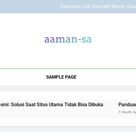
Edwinslot Link Alternatif Resmi: Sol
Panduan Lengkap EDWINSLOT Login
Tips Login Edwinslot agar Akun Tetap Aman Digunak
Cara Memahami
man SA
Edwinslot Link Alternatif Resmi: Sol
Solusi Keamanan Terkini Dari Aaman SA. Teknologi Untuk Meli
Panduan Lengkap EDWINSLOT Login
SAMPLE PAGE
Tips Login Edwinslot agar Akun Tetap Aman Digunak
itus Utama Tidak Bisa Dibuka
Panduan Lengkap EDWINSLO
1 Month Ago