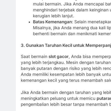
mulai bermain. Jika Anda mencapai bat
menghindari terjebak dalam keinginan
kerugian lebih lanjut.
Batas Kemenangan
: Selain menetapka
Misalnya, jika Anda menang dua kali l
berhenti bermain dan menikmati keme
3.
Gunakan Taruhan Kecil untuk Memperpan
Saat bermain
slot gacor
, Anda bisa memperp
yang lebih terjangkau. Mesin dengan taruh
banyak putaran dengan risiko yang lebih re
Anda memiliki kesempatan lebih banyak unt
kemenangan kecil yang terus menambah sal
Jika Anda bermain dengan taruhan yang lebih
meningkatkan peluang untuk memicu
putaran
pengembalian lebih besar tanpa menambah b