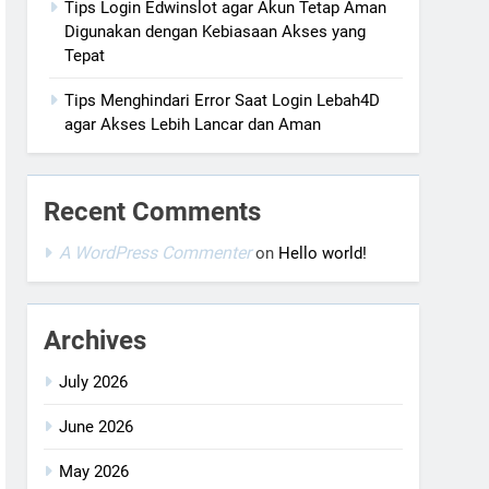
Tips Login Edwinslot agar Akun Tetap Aman
Digunakan dengan Kebiasaan Akses yang
Tepat
Tips Menghindari Error Saat Login Lebah4D
agar Akses Lebih Lancar dan Aman
Recent Comments
A WordPress Commenter
on
Hello world!
Archives
July 2026
June 2026
May 2026