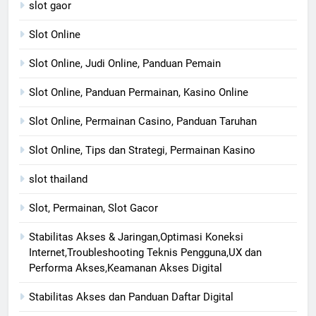
slot gaor
Slot Online
Slot Online, Judi Online, Panduan Pemain
Slot Online, Panduan Permainan, Kasino Online
Slot Online, Permainan Casino, Panduan Taruhan
Slot Online, Tips dan Strategi, Permainan Kasino
slot thailand
Slot, Permainan, Slot Gacor
Stabilitas Akses & Jaringan,Optimasi Koneksi
Internet,Troubleshooting Teknis Pengguna,UX dan
Performa Akses,Keamanan Akses Digital
Stabilitas Akses dan Panduan Daftar Digital