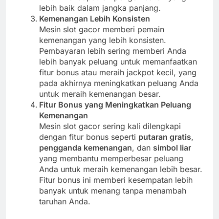
lebih baik dalam jangka panjang.
Kemenangan Lebih Konsisten
Mesin slot gacor memberi pemain
kemenangan yang lebih konsisten.
Pembayaran lebih sering memberi Anda
lebih banyak peluang untuk memanfaatkan
fitur bonus atau meraih jackpot kecil, yang
pada akhirnya meningkatkan peluang Anda
untuk meraih kemenangan besar.
Fitur Bonus yang Meningkatkan Peluang
Kemenangan
Mesin slot gacor sering kali dilengkapi
dengan fitur bonus seperti
putaran gratis
,
pengganda kemenangan
, dan
simbol liar
yang membantu memperbesar peluang
Anda untuk meraih kemenangan lebih besar.
Fitur bonus ini memberi kesempatan lebih
banyak untuk menang tanpa menambah
taruhan Anda.