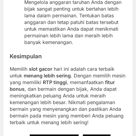
Mengelola anggaran taruhan Anda dengan
bijak sangat penting untuk bertahan lebih
lama dalam permainan. Tentukan batas
anggaran dan tetap patuhi batas tersebut
untuk memastikan Anda dapat menikmati
permainan lebih lama dan meraih lebih
banyak kemenangan.
Kesimpulan
Memilih
slot gacor
hari ini adalah cara terbaik
untuk
menang lebih sering
. Dengan memilih mesin
yang memiliki
RTP tinggi
, memanfaatkan
fitur
bonus
, dan bermain dengan bijak, Anda dapat
meningkatkan peluang Anda untuk meraih
kemenangan lebih besar. Nikmati pengalaman
bermain yang menyenangkan dan pastikan Anda
bermain pada mesin yang memberi Anda peluang
terbaik untuk menang lebih sering!