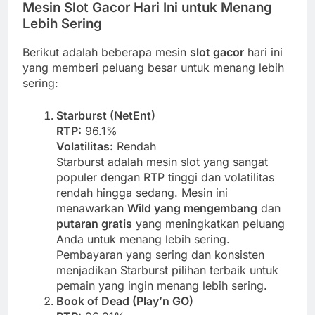
Mesin Slot Gacor Hari Ini untuk Menang
Lebih Sering
Berikut adalah beberapa mesin
slot gacor
hari ini
yang memberi peluang besar untuk menang lebih
sering:
Starburst (NetEnt)
RTP:
96.1%
Volatilitas:
Rendah
Starburst adalah mesin slot yang sangat
populer dengan RTP tinggi dan volatilitas
rendah hingga sedang. Mesin ini
menawarkan
Wild yang mengembang
dan
putaran gratis
yang meningkatkan peluang
Anda untuk menang lebih sering.
Pembayaran yang sering dan konsisten
menjadikan Starburst pilihan terbaik untuk
pemain yang ingin menang lebih sering.
Book of Dead (Play’n GO)