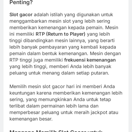
Penting?
Slot gacor
adalah istilah yang digunakan untuk
menggambarkan mesin slot yang lebih sering
memberikan kemenangan kepada pemain. Mesin
ini memiliki
RTP (Return to Player)
yang lebih
tinggi dibandingkan mesin lainnya, yang berarti
lebih banyak pembayaran yang kembali kepada
pemain dalam bentuk kemenangan. Mesin dengan
RTP tinggi juga memiliki
frekuensi kemenangan
yang lebih tinggi, memberi Anda lebih banyak
peluang untuk menang dalam setiap putaran.
Memilih mesin slot gacor hari ini memberi Anda
keuntungan karena memberikan kemenangan lebih
sering, yang memungkinkan Anda untuk tetap
terlibat dalam permainan lebih lama dan
memperbesar peluang untuk meraih jackpot atau
kemenangan besar.