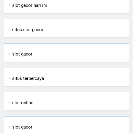
slot gacor hari ini
situs slot gacor
slot gacor
situs terpercaya
slot online
slot gacor