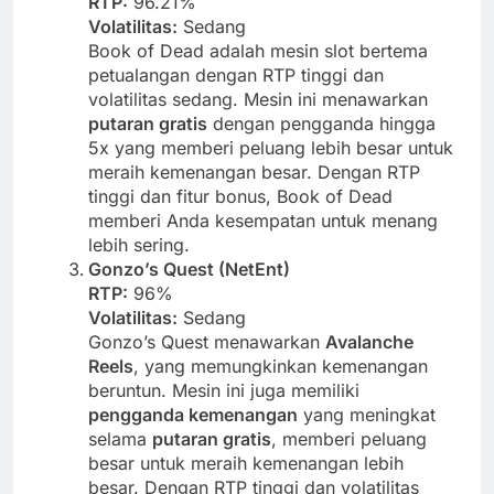
RTP:
96.21%
Volatilitas:
Sedang
Book of Dead adalah mesin slot bertema
petualangan dengan RTP tinggi dan
volatilitas sedang. Mesin ini menawarkan
putaran gratis
dengan pengganda hingga
5x yang memberi peluang lebih besar untuk
meraih kemenangan besar. Dengan RTP
tinggi dan fitur bonus, Book of Dead
memberi Anda kesempatan untuk menang
lebih sering.
Gonzo’s Quest (NetEnt)
RTP:
96%
Volatilitas:
Sedang
Gonzo’s Quest menawarkan
Avalanche
Reels
, yang memungkinkan kemenangan
beruntun. Mesin ini juga memiliki
pengganda kemenangan
yang meningkat
selama
putaran gratis
, memberi peluang
besar untuk meraih kemenangan lebih
besar. Dengan RTP tinggi dan volatilitas