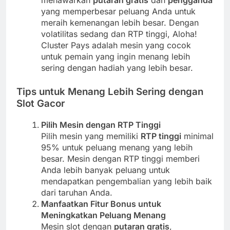
menawarkan
putaran gratis
dan
pengganda
yang memperbesar peluang Anda untuk
meraih kemenangan lebih besar. Dengan
volatilitas sedang dan RTP tinggi, Aloha!
Cluster Pays adalah mesin yang cocok
untuk pemain yang ingin menang lebih
sering dengan hadiah yang lebih besar.
Tips untuk Menang Lebih Sering dengan
Slot Gacor
Pilih Mesin dengan RTP Tinggi
Pilih mesin yang memiliki
RTP tinggi
minimal
95% untuk peluang menang yang lebih
besar. Mesin dengan RTP tinggi memberi
Anda lebih banyak peluang untuk
mendapatkan pengembalian yang lebih baik
dari taruhan Anda.
Manfaatkan Fitur Bonus untuk
Meningkatkan Peluang Menang
Mesin slot dengan
putaran gratis
,