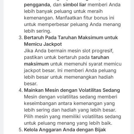
pengganda
, dan
simbol liar
memberi Anda
lebih banyak peluang untuk meraih
kemenangan. Manfaatkan fitur bonus ini
untuk memperbesar peluang Anda menang
lebih sering.
Bertaruh Pada Taruhan Maksimum untuk
Memicu Jackpot
Jika Anda bermain mesin slot progresif,
pastikan untuk bertaruh pada
taruhan
maksimum
untuk memenuhi syarat memicu
jackpot besar. Ini memberi Anda peluang
lebih besar untuk memenangkan hadiah
besar.
Mainkan Mesin dengan Volatilitas Sedang
Mesin dengan volatilitas sedang memberi
keseimbangan antara kemenangan yang
lebih sering dan hadiah yang lebih besar.
Pilih mesin yang memiliki volatilitas sedang
untuk peluang menang yang lebih baik.
Kelola Anggaran Anda dengan Bijak