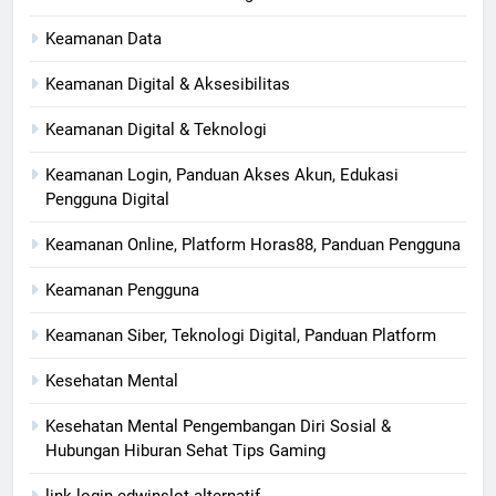
Keamanan Data
Keamanan Digital & Aksesibilitas
Keamanan Digital & Teknologi
Keamanan Login, Panduan Akses Akun, Edukasi
Pengguna Digital
Keamanan Online, Platform Horas88, Panduan Pengguna
Keamanan Pengguna
Keamanan Siber, Teknologi Digital, Panduan Platform
Kesehatan Mental
Kesehatan Mental Pengembangan Diri Sosial &
Hubungan Hiburan Sehat Tips Gaming
link login edwinslot alternatif