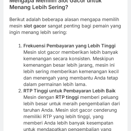
Mengapa Memilih Slot Gacor untuk
Menang Lebih Sering?
Berikut adalah beberapa alasan mengapa memilih
mesin
slot gacor
sangat penting bagi pemain yang
ingin menang lebih sering:
Frekuensi Pembayaran yang Lebih Tinggi
Mesin slot gacor memberikan lebih banyak
kemenangan secara konsisten. Meskipun
kemenangan besar lebih jarang, mesin ini
lebih sering memberikan kemenangan kecil
dan menengah yang membantu Anda tetap
dalam permainan lebih lama.
RTP Tinggi untuk Pembayaran Lebih Baik
Mesin dengan
RTP tinggi
memberi peluang
lebih besar untuk meraih pengembalian dari
taruhan Anda. Mesin slot gacor cenderung
memiliki RTP yang lebih tinggi, yang
memberi Anda lebih banyak kesempatan
untuk mendapatkan pengembalian yang