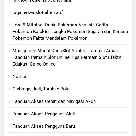
login edwinslot alternatif
Lore & Mitologi Dunia Pokémon Analisis Cerita
Pokémon Karakter Langka Pokémon Sejarah dan Konsep
Pokémon Fakta Mendalam Pokémon
Manajemen Modal CorlaSlot Strategi Taruhan Aman
Panduan Pemain Slot Online Tips Bermain Slot Efektif
Edukasi Game Online
Nutrisi
Olahraga, Judi, Taruhan Bola
Panduan Akses Cepat dan Navigasi Akun
Panduan Akses Pengguna Aktif
Panduan Akses Pengguna Baru