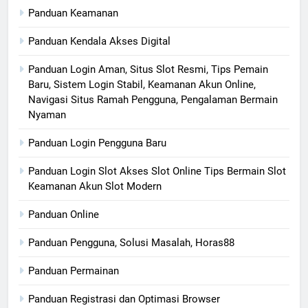
Panduan Keamanan
Panduan Kendala Akses Digital
Panduan Login Aman, Situs Slot Resmi, Tips Pemain
Baru, Sistem Login Stabil, Keamanan Akun Online,
Navigasi Situs Ramah Pengguna, Pengalaman Bermain
Nyaman
Panduan Login Pengguna Baru
Panduan Login Slot Akses Slot Online Tips Bermain Slot
Keamanan Akun Slot Modern
Panduan Online
Panduan Pengguna, Solusi Masalah, Horas88
Panduan Permainan
Panduan Registrasi dan Optimasi Browser