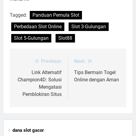
Tagged:
Panduan Pemula Slot
Perbedaan Slot Online
Slot 3-Gulungan
Slot 5-Gulungan
Slot88
Previous:
Next:
Post
navigation
Link Alternatif
Tips Bermain Togel
Champion4D: Solusi
Online dengan Aman
Mengatasi
Pemblokiran Situs
dana slot gacor