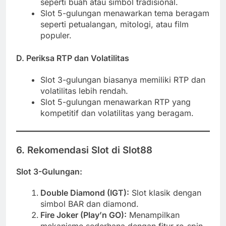
seperti buah atau simbol tradisional.
Slot 5-gulungan menawarkan tema beragam
seperti petualangan, mitologi, atau film
populer.
D. Periksa RTP dan Volatilitas
Slot 3-gulungan biasanya memiliki RTP dan
volatilitas lebih rendah.
Slot 5-gulungan menawarkan RTP yang
kompetitif dan volatilitas yang beragam.
6.
Rekomendasi Slot di Slot88
Slot 3-Gulungan:
Double Diamond (IGT):
Slot klasik dengan
simbol BAR dan diamond.
Fire Joker (Play’n GO):
Menampilkan