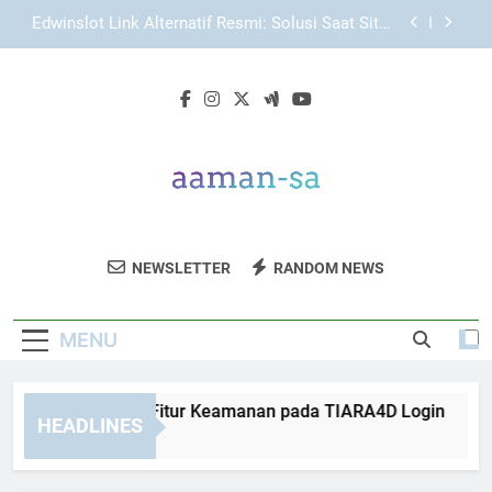
Skip
Panduan Lengkap EDWINSLOT Login untuk Akses
to
Akun yang Lebih Stabil
content
Tips Login Edwinslot agar Akun Tetap Aman
Digunakan dengan Kebiasaan Akses yang Tepat
Cara Memahami Fitur Keamanan pada TIARA4D
Login
Edwinslot Link Alternatif Resmi: Solusi Saat Situs
Utama Tidak Bisa Dibuka
Panduan Lengkap EDWINSLOT Login untuk Akses
Akun yang Lebih Stabil
Aaman SA
Dapatkan Solusi Keamanan Terkini Dari
Tips Login Edwinslot agar Akun Tetap Aman
NEWSLETTER
RANDOM NEWS
Digunakan dengan Kebiasaan Akses yang Tepat
Aaman SA. Teknologi Untuk Melindungi
Bisnis Dan Rumah Anda.
MENU
ra Memahami Fitur Keamanan pada TIARA4D Login
Edw
HEADLINES
Weeks Ago
1 M