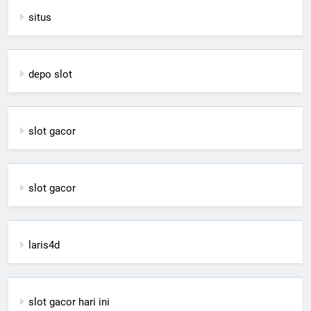
situs
depo slot
slot gacor
slot gacor
laris4d
slot gacor hari ini