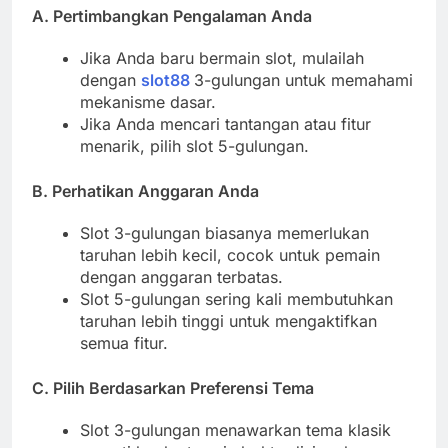
A. Pertimbangkan Pengalaman Anda
Jika Anda baru bermain slot, mulailah
dengan
slot88
3-gulungan untuk memahami
mekanisme dasar.
Jika Anda mencari tantangan atau fitur
menarik, pilih slot 5-gulungan.
B. Perhatikan Anggaran Anda
Slot 3-gulungan biasanya memerlukan
taruhan lebih kecil, cocok untuk pemain
dengan anggaran terbatas.
Slot 5-gulungan sering kali membutuhkan
taruhan lebih tinggi untuk mengaktifkan
semua fitur.
C. Pilih Berdasarkan Preferensi Tema
Slot 3-gulungan menawarkan tema klasik