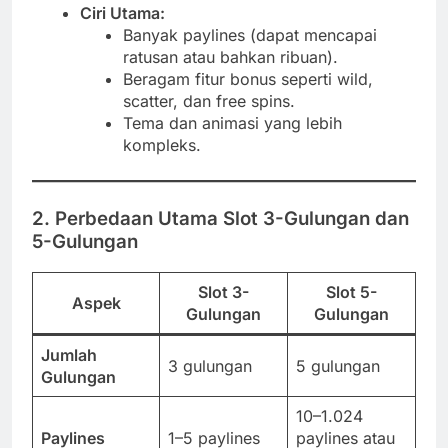
Ciri Utama:
Banyak paylines (dapat mencapai
ratusan atau bahkan ribuan).
Beragam fitur bonus seperti wild,
scatter, dan free spins.
Tema dan animasi yang lebih
kompleks.
2.
Perbedaan Utama Slot 3-Gulungan dan
5-Gulungan
Slot 3-
Slot 5-
Aspek
Gulungan
Gulungan
Jumlah
3 gulungan
5 gulungan
Gulungan
10–1.024
Paylines
1–5 paylines
paylines atau