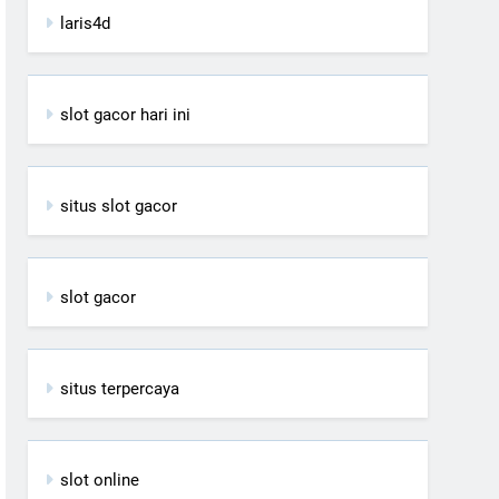
laris4d
slot gacor hari ini
situs slot gacor
slot gacor
situs terpercaya
slot online