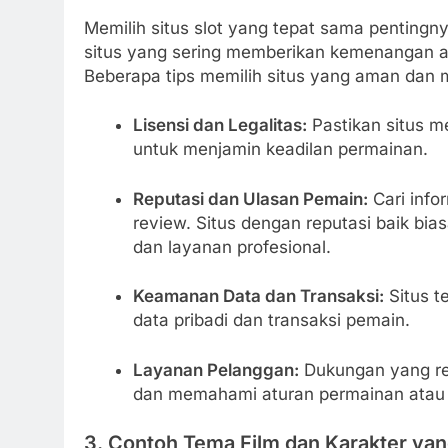
Memilih situs slot yang tepat sama pentingn
situs yang sering memberikan kemenangan at
Beberapa tips memilih situs yang aman dan 
Lisensi dan Legalitas:
Pastikan situs mem
untuk menjamin keadilan permainan.
Reputasi dan Ulasan Pemain:
Cari info
review. Situs dengan reputasi baik bi
dan layanan profesional.
Keamanan Data dan Transaksi:
Situs t
data pribadi dan transaksi pemain.
Layanan Pelanggan:
Dukungan yang re
dan memahami aturan permainan atau R
3. Contoh Tema Film dan Karakter yan