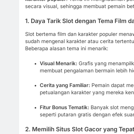
secara visual, sehingga membuat pemain bet
1. Daya Tarik Slot dengan Tema Film d
Slot bertema film dan karakter populer men
sudah mengenal karakter atau cerita terten
Beberapa alasan tema ini menarik:
Visual Menarik:
Grafis yang menampilkan
membuat pengalaman bermain lebih hi
Cerita yang Familiar:
Pemain dapat mera
petualangan karakter yang mereka ken
Fitur Bonus Tematik:
Banyak slot menggu
seperti putaran gratis dengan efek sua
2. Memilih Situs Slot Gacor yang Tepa