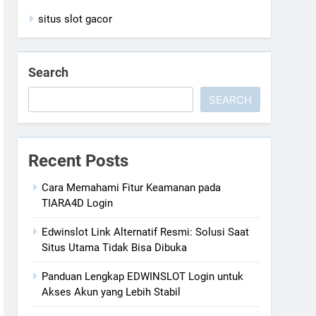
situs slot gacor
Search
SEARCH
Recent Posts
Cara Memahami Fitur Keamanan pada
TIARA4D Login
Edwinslot Link Alternatif Resmi: Solusi Saat
Situs Utama Tidak Bisa Dibuka
Panduan Lengkap EDWINSLOT Login untuk
Akses Akun yang Lebih Stabil