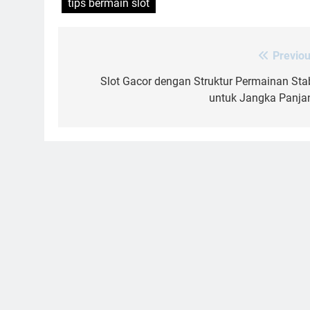
tips bermain slot
Previou
Post
navigation
Slot Gacor dengan Struktur Permainan Stab
untuk Jangka Panja