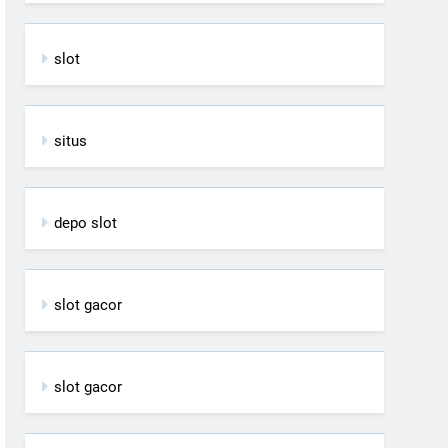
slot
situs
depo slot
slot gacor
slot gacor