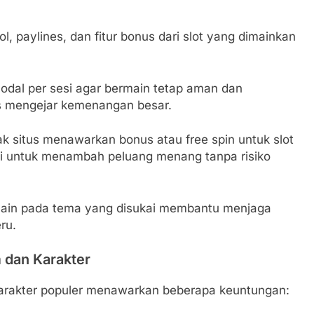
ol, paylines, dan fitur bonus dari slot yang dimainkan
dal per sesi agar bermain tetap aman dan
s mengejar kemenangan besar.
 situs menawarkan bonus atau free spin untuk slot
i untuk menambah peluang menang tanpa risiko
ain pada tema yang disukai membantu menjaga
ru.
 dan Karakter
n karakter populer menawarkan beberapa keuntungan: