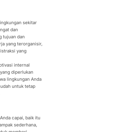
lingkungan sekitar
angat dan
g tujuan dan
ja yang terorganisir,
straksi yang
ivasi internal
yang diperlukan
hwa lingkungan Anda
udah untuk tetap
.
nda capai, baik itu
tampak sederhana,
untuk memberi