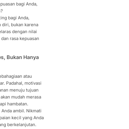
puasan bagi Anda,
n?
ing bagi Anda,
 diri, bukan karena
elaras dengan nilai
t dan rasa kepuasan
es, Bukan Hanya
kebahagiaan atau
r. Padahal, motivasi
lanan menuju tujuan
ita akan mudah merasa
dapi hambatan.
 Anda ambil. Nikmati
paian kecil yang Anda
ang berkelanjutan.