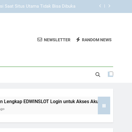
usi Saat Situs Utama Tidak Bisa Dibuka
 untuk Akses Akun yang Lebih Stabil
an dengan Kebiasaan Akses yang Tepat
NEWSLETTER
RANDOM NEWS
 Fitur Keamanan pada TIARA4D Login
usi Saat Situs Utama Tidak Bisa Dibuka
ndungi Bisnis Dan Rumah Anda.
 untuk Akses Akun yang Lebih Stabil
an dengan Kebiasaan Akses yang Tepat
 EDWINSLOT Login untuk Akses Akun yang Lebih Stabil