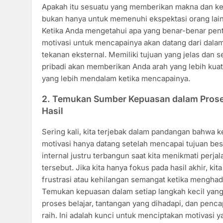
Apakah itu sesuatu yang memberikan makna dan ke
bukan hanya untuk memenuhi ekspektasi orang lai
Ketika Anda mengetahui apa yang benar-benar pent
motivasi untuk mencapainya akan datang dari dalam
tekanan eksternal. Memiliki tujuan yang jelas dan s
pribadi akan memberikan Anda arah yang lebih kua
yang lebih mendalam ketika mencapainya.
2. Temukan Sumber Kepuasan dalam Pros
Hasil
Sering kali, kita terjebak dalam pandangan bahwa 
motivasi hanya datang setelah mencapai tujuan besa
internal justru terbangun saat kita menikmati perja
tersebut. Jika kita hanya fokus pada hasil akhir, k
frustrasi atau kehilangan semangat ketika mengha
Temukan kepuasan dalam setiap langkah kecil yang
proses belajar, tantangan yang dihadapi, dan penca
raih. Ini adalah kunci untuk menciptakan motivasi y