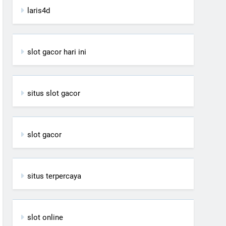
laris4d
slot gacor hari ini
situs slot gacor
slot gacor
situs terpercaya
slot online