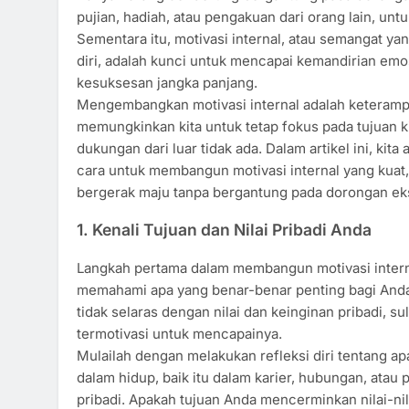
pujian, hadiah, atau pengakuan dari orang lain, untu
Sementara itu, motivasi internal, atau semangat ya
diri, adalah kunci untuk mencapai kemandirian emo
kesuksesan jangka panjang.
Mengembangkan motivasi internal adalah keteramp
memungkinkan kita untuk tetap fokus pada tujuan ki
dukungan dari luar tidak ada. Dalam artikel ini, ki
cara untuk membangun motivasi internal yang kuat, 
bergerak maju tanpa bergantung pada dorongan eks
1. Kenali Tujuan dan Nilai Pribadi Anda
Langkah pertama dalam membangun motivasi intern
memahami apa yang benar-benar penting bagi Anda
tidak selaras dengan nilai dan keinginan pribadi, su
termotivasi untuk mencapainya.
Mulailah dengan melakukan refleksi diri tentang a
dalam hidup, baik itu dalam karier, hubungan, ata
pribadi. Apakah tujuan Anda mencerminkan nilai-ni