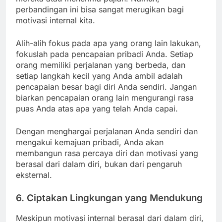
perbandingan ini bisa sangat merugikan bagi
motivasi internal kita.
Alih-alih fokus pada apa yang orang lain lakukan,
fokuslah pada pencapaian pribadi Anda. Setiap
orang memiliki perjalanan yang berbeda, dan
setiap langkah kecil yang Anda ambil adalah
pencapaian besar bagi diri Anda sendiri. Jangan
biarkan pencapaian orang lain mengurangi rasa
puas Anda atas apa yang telah Anda capai.
Dengan menghargai perjalanan Anda sendiri dan
mengakui kemajuan pribadi, Anda akan
membangun rasa percaya diri dan motivasi yang
berasal dari dalam diri, bukan dari pengaruh
eksternal.
6. Ciptakan Lingkungan yang Mendukung
Meskipun motivasi internal berasal dari dalam diri,