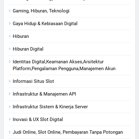
Gaming, Hiburan, Teknologi
Gaya Hidup & Kebiasaan Digital
Hiburan
Hiburan Digital
Identitas Digital,Keamanan Akses,Arsitektur
Platform,Pengalaman Pengguna,Manajemen Akun
Informasi Situs Slot
Infrastruktur & Manajemen API
Infrastruktur Sistem & Kinerja Server
Inovasi & UX Slot Digital
Judi Online, Slot Online, Pembayaran Tanpa Potongan