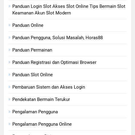
Panduan Login Slot Akses Slot Online Tips Bermain Slot
Keamanan Akun Slot Modern
Panduan Online
Panduan Pengguna, Solusi Masalah, Horas88
Panduan Permainan
Panduan Registrasi dan Optimasi Browser
Panduan Slot Online
Pembaruan Sistem dan Akses Login
Pendekatan Bermain Terukur
Pengalaman Pengguna
Pengalaman Pengguna Online