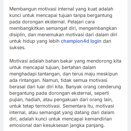
Membangun motivasi internal yang kuat adalah
kunci untuk mencapai tujuan tanpa bergantung
pada dorongan eksternal. Pelajari cara
membangkitkan semangat diri, mengembangkan
disiplin, dan menemukan motivasi dari dalam diri
untuk hidup yang lebih
champion4d login
dan
sukses.
Motivasi adalah bahan bakar yang mendorong kita
untuk mencapai tujuan, bertahan dalam
menghadapi tantangan, dan terus maju meskipun
ada rintangan. Namun, tidak semua motivasi
berasal dari luar diri kita. Banyak orang cenderung
bergantung pada dorongan eksternal, seperti
pujian, hadiah, atau pengakuan dari orang lain,
untuk tetap termotivasi. Sementara itu, motivasi
internal, atau semangat yang datang dari dalam
diri, adalah kunci untuk mencapai kemandirian
emosional dan kesuksesan jangka panjang.