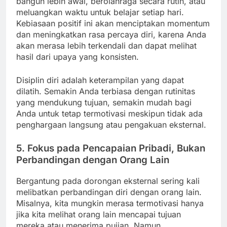
bangun lebih awal, berolahraga secara rutin, atau
meluangkan waktu untuk belajar setiap hari.
Kebiasaan positif ini akan menciptakan momentum
dan meningkatkan rasa percaya diri, karena Anda
akan merasa lebih terkendali dan dapat melihat
hasil dari upaya yang konsisten.
Disiplin diri adalah keterampilan yang dapat
dilatih. Semakin Anda terbiasa dengan rutinitas
yang mendukung tujuan, semakin mudah bagi
Anda untuk tetap termotivasi meskipun tidak ada
penghargaan langsung atau pengakuan eksternal.
5. Fokus pada Pencapaian Pribadi, Bukan
Perbandingan dengan Orang Lain
Bergantung pada dorongan eksternal sering kali
melibatkan perbandingan diri dengan orang lain.
Misalnya, kita mungkin merasa termotivasi hanya
jika kita melihat orang lain mencapai tujuan
mereka atau menerima pujian. Namun,