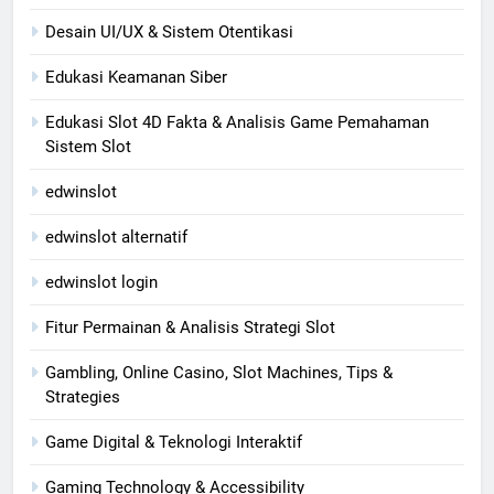
Desain UI/UX & Sistem Otentikasi
Edukasi Keamanan Siber
Edukasi Slot 4D Fakta & Analisis Game Pemahaman
Sistem Slot
edwinslot
edwinslot alternatif
edwinslot login
Fitur Permainan & Analisis Strategi Slot
Gambling, Online Casino, Slot Machines, Tips &
Strategies
Game Digital & Teknologi Interaktif
Gaming Technology & Accessibility