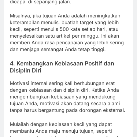
dicapai di sepanjang jalan.
Misalnya, jika tujuan Anda adalah meningkatkan
keterampilan menulis, buatlah target yang lebih
kecil, seperti menulis 500 kata setiap hari, atau
menyelesaikan satu artikel per minggu. Ini akan
memberi Anda rasa pencapaian yang lebih sering
dan menjaga semangat Anda tetap tinggi.
4. Kembangkan Kebiasaan Positif dan
Disiplin Diri
Motivasi internal sering kali berhubungan erat
dengan kebiasaan dan disiplin diri. Ketika Anda
mengembangkan kebiasaan yang mendukung
tujuan Anda, motivasi akan datang secara alami
tanpa harus bergantung pada dorongan eksternal.
Mulailah dengan kebiasaan kecil yang dapat
membantu Anda maju menuju tujuan, seperti