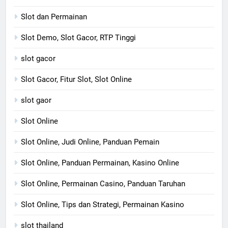
Slot dan Permainan
Slot Demo, Slot Gacor, RTP Tinggi
slot gacor
Slot Gacor, Fitur Slot, Slot Online
slot gaor
Slot Online
Slot Online, Judi Online, Panduan Pemain
Slot Online, Panduan Permainan, Kasino Online
Slot Online, Permainan Casino, Panduan Taruhan
Slot Online, Tips dan Strategi, Permainan Kasino
slot thailand