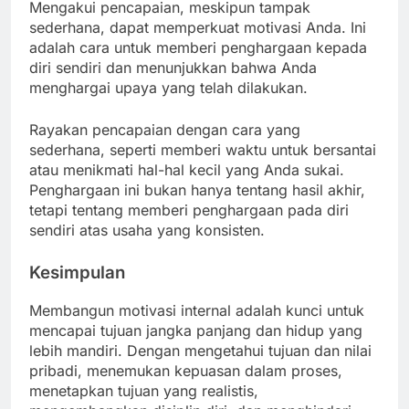
Mengakui pencapaian, meskipun tampak
sederhana, dapat memperkuat motivasi Anda. Ini
adalah cara untuk memberi penghargaan kepada
diri sendiri dan menunjukkan bahwa Anda
menghargai upaya yang telah dilakukan.
Rayakan pencapaian dengan cara yang
sederhana, seperti memberi waktu untuk bersantai
atau menikmati hal-hal kecil yang Anda sukai.
Penghargaan ini bukan hanya tentang hasil akhir,
tetapi tentang memberi penghargaan pada diri
sendiri atas usaha yang konsisten.
Kesimpulan
Membangun motivasi internal adalah kunci untuk
mencapai tujuan jangka panjang dan hidup yang
lebih mandiri. Dengan mengetahui tujuan dan nilai
pribadi, menemukan kepuasan dalam proses,
menetapkan tujuan yang realistis,