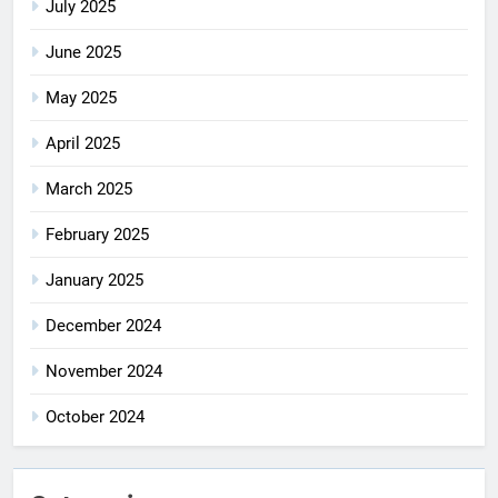
July 2025
June 2025
May 2025
April 2025
March 2025
February 2025
January 2025
December 2024
November 2024
October 2024