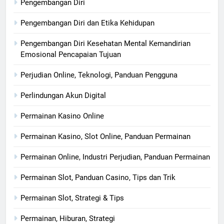
Pengembangan Diri
Pengembangan Diri dan Etika Kehidupan
Pengembangan Diri Kesehatan Mental Kemandirian
Emosional Pencapaian Tujuan
Perjudian Online, Teknologi, Panduan Pengguna
Perlindungan Akun Digital
Permainan Kasino Online
Permainan Kasino, Slot Online, Panduan Permainan
Permainan Online, Industri Perjudian, Panduan Permainan
Permainan Slot, Panduan Casino, Tips dan Trik
Permainan Slot, Strategi & Tips
Permainan, Hiburan, Strategi