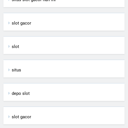
slot gacor
slot
situs
depo slot
slot gacor