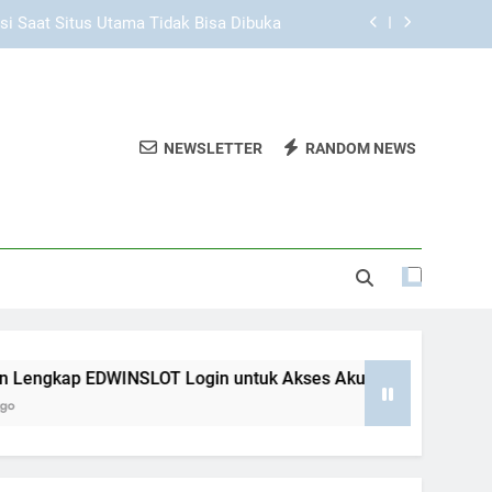
usi Saat Situs Utama Tidak Bisa Dibuka
 untuk Akses Akun yang Lebih Stabil
an dengan Kebiasaan Akses yang Tepat
NEWSLETTER
RANDOM NEWS
 Fitur Keamanan pada TIARA4D Login
usi Saat Situs Utama Tidak Bisa Dibuka
ndungi Bisnis Dan Rumah Anda.
 untuk Akses Akun yang Lebih Stabil
an dengan Kebiasaan Akses yang Tepat
WINSLOT Login untuk Akses Akun yang Lebih Stabil
Ti
2 