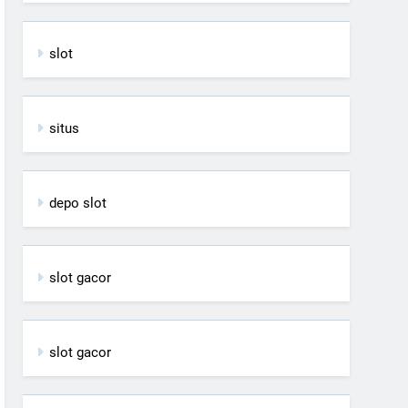
slot
situs
depo slot
slot gacor
slot gacor