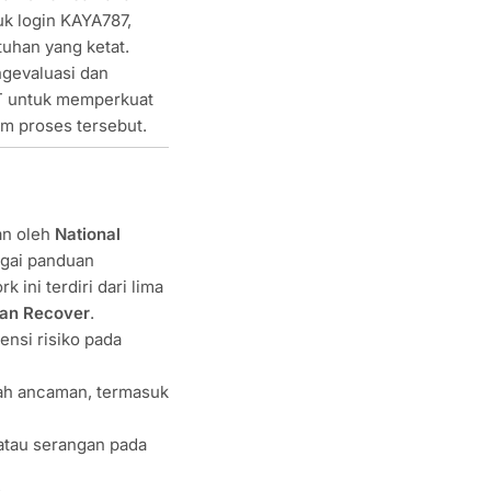
uk login KAYA787,
uhan yang ketat.
evaluasi dan
T untuk memperkuat
am proses tersebut.
an oleh
National
gai panduan
 ini terdiri dari lima
 dan Recover
.
ensi risiko pada
ah ancaman, termasuk
tau serangan pada