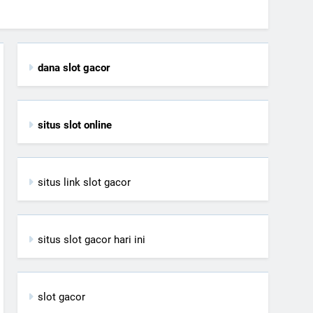
dana slot gacor
situs slot online
situs link slot gacor
situs slot gacor hari ini
slot gacor