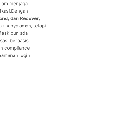
alam menjaga
ikasi.Dengan
spond, dan Recover
,
k hanya aman, tetapi
Meskipun ada
isasi berbasis
kan compliance
eamanan login