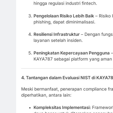
hingga regulasi industri fintech.
Pengelolaan Risiko Lebih Baik
– Risiko 
phishing, dapat diminimalisasi.
Resiliensi Infrastruktur
– Dengan fungsi
layanan setelah insiden.
Peningkatan Kepercayaan Pengguna
–
KAYA787 sebagai platform yang aman 
4. Tantangan dalam Evaluasi NIST di KAYA7
Meski bermanfaat, penerapan compliance fra
diperhatikan, antara lain:
Kompleksitas Implementasi:
Framework