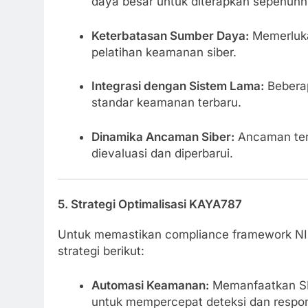
daya besar untuk diterapkan sepenuhn
Keterbatasan Sumber Daya:
Memerlukan
pelatihan keamanan siber.
Integrasi dengan Sistem Lama:
Beberap
standar keamanan terbaru.
Dinamika Ancaman Siber:
Ancaman ter
dievaluasi dan diperbarui.
5. Strategi Optimalisasi KAYA787
Untuk memastikan compliance framework NIS
strategi berikut:
Automasi Keamanan:
Memanfaatkan SIE
untuk mempercepat deteksi dan respo