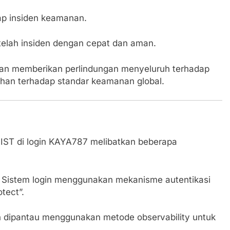
p insiden keamanan.
telah insiden dengan cepat dan aman.
uan memberikan perlindungan menyeluruh terhadap
han terhadap standar keamanan global.
IST di login KAYA787 melibatkan beberapa
Sistem login menggunakan mekanisme autentikasi
tect”.
in dipantau menggunakan metode observability untuk