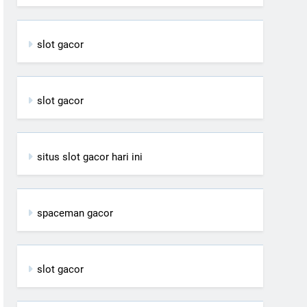
slot gacor
slot gacor
situs slot gacor hari ini
spaceman gacor
slot gacor