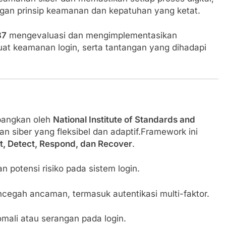
ngan prinsip keamanan dan kepatuhan yang ketat.
87
mengevaluasi dan mengimplementasikan
t keamanan login, serta tantangan yang dihadapi
bangkan oleh
National Institute of Standards and
 siber yang fleksibel dan adaptif.Framework ini
ct, Detect, Respond, dan Recover
.
n potensi risiko pada sistem login.
egah ancaman, termasuk autentikasi multi-faktor.
ali atau serangan pada login.