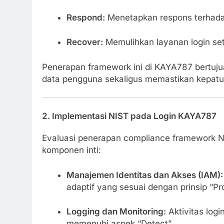
Respond:
Menetapkan respons terhada
Recover:
Memulihkan layanan login se
Penerapan framework ini di KAYA787 bertuj
data pengguna sekaligus memastikan kepatu
2. Implementasi NIST pada Login KAYA787
Evaluasi penerapan compliance framework N
komponen inti:
Manajemen Identitas dan Akses (IAM):
adaptif yang sesuai dengan prinsip “Pro
Logging dan Monitoring:
Aktivitas log
memenuhi aspek “Detect”.