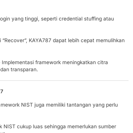
login yang tinggi, seperti credential stuffing atau
 “Recover”, KAYA787 dapat lebih cepat memulihkan
 Implementasi framework meningkatkan citra
dan transparan.
87
mework NIST juga memiliki tantangan yang perlu
 NIST cukup luas sehingga memerlukan sumber