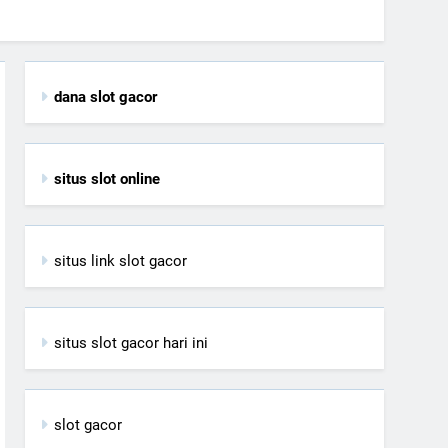
dana slot gacor
situs slot online
situs link slot gacor
situs slot gacor hari ini
slot gacor