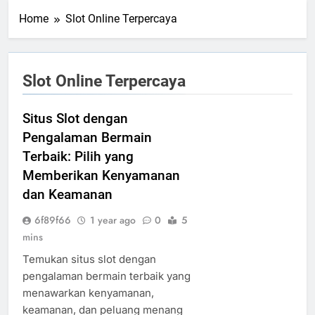
Home
Slot Online Terpercaya
Slot Online Terpercaya
Situs Slot dengan
Pengalaman Bermain
Terbaik: Pilih yang
Memberikan Kenyamanan
dan Keamanan
6f89f66
1 year ago
0
5
mins
Temukan situs slot dengan
pengalaman bermain terbaik yang
menawarkan kenyamanan,
keamanan, dan peluang menang