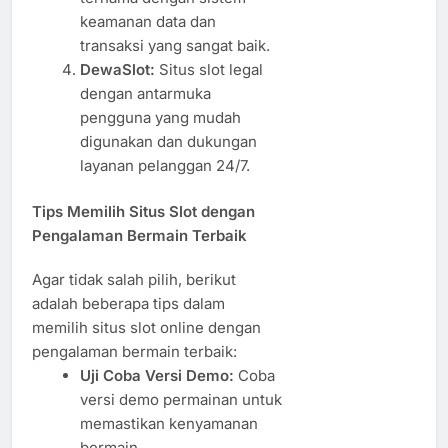
keamanan data dan
transaksi yang sangat baik.
DewaSlot:
Situs slot legal
dengan antarmuka
pengguna yang mudah
digunakan dan dukungan
layanan pelanggan 24/7.
Tips Memilih Situs Slot dengan
Pengalaman Bermain Terbaik
Agar tidak salah pilih, berikut
adalah beberapa tips dalam
memilih situs slot online dengan
pengalaman bermain terbaik:
Uji Coba Versi Demo:
Coba
versi demo permainan untuk
memastikan kenyamanan
bermain.