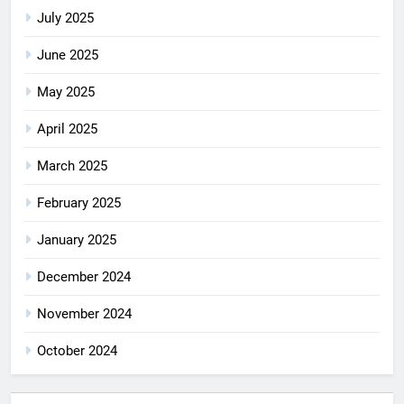
July 2025
June 2025
May 2025
April 2025
March 2025
February 2025
January 2025
December 2024
November 2024
October 2024