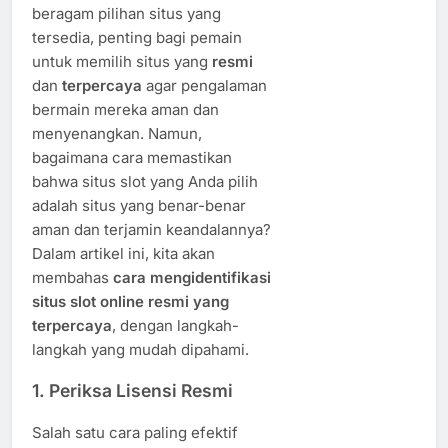
beragam pilihan situs yang
tersedia, penting bagi pemain
untuk memilih situs yang
resmi
dan
terpercaya
agar pengalaman
bermain mereka aman dan
menyenangkan. Namun,
bagaimana cara memastikan
bahwa situs slot yang Anda pilih
adalah situs yang benar-benar
aman dan terjamin keandalannya?
Dalam artikel ini, kita akan
membahas
cara mengidentifikasi
situs slot online resmi yang
terpercaya
, dengan langkah-
langkah yang mudah dipahami.
1.
Periksa Lisensi Resmi
Salah satu cara paling efektif