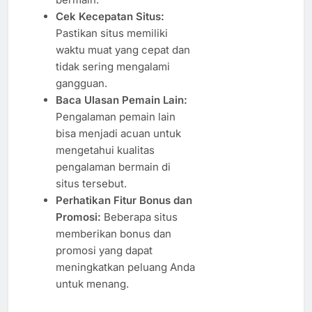
Cek Kecepatan Situs:
Pastikan situs memiliki
waktu muat yang cepat dan
tidak sering mengalami
gangguan.
Baca Ulasan Pemain Lain:
Pengalaman pemain lain
bisa menjadi acuan untuk
mengetahui kualitas
pengalaman bermain di
situs tersebut.
Perhatikan Fitur Bonus dan
Promosi:
Beberapa situs
memberikan bonus dan
promosi yang dapat
meningkatkan peluang Anda
untuk menang.