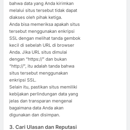
bahwa data yang Anda kirimkan
melalui situs tersebut tidak dapat
diakses oleh pihak ketiga.
Anda bisa memeriksa apakah situs
tersebut menggunakan enkripsi
SSL dengan melihat tanda gembok
kecil di sebelah URL di browser
Anda. Jika URL situs dimulai
dengan “https://” dan bukan
“http://”, itu adalah tanda bahwa
situs tersebut menggunakan
enkripsi SSL.
Selain itu, pastikan situs memiliki
kebijakan perlindungan data yang
jelas dan transparan mengenai
bagaimana data Anda akan
digunakan dan disimpan.
3.
Cari Ulasan dan Reputasi