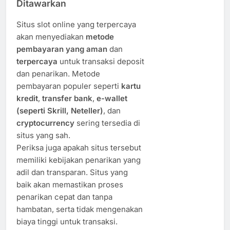
Ditawarkan
Situs slot online yang terpercaya
akan menyediakan
metode
pembayaran yang aman
dan
terpercaya
untuk transaksi deposit
dan penarikan. Metode
pembayaran populer seperti
kartu
kredit
,
transfer bank
,
e-wallet
(seperti Skrill, Neteller)
, dan
cryptocurrency
sering tersedia di
situs yang sah.
Periksa juga apakah situs tersebut
memiliki kebijakan penarikan yang
adil dan transparan. Situs yang
baik akan memastikan proses
penarikan cepat dan tanpa
hambatan, serta tidak mengenakan
biaya tinggi untuk transaksi.