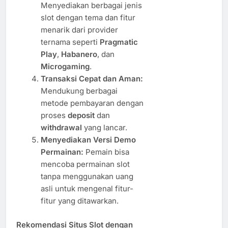
Menyediakan berbagai jenis
slot dengan tema dan fitur
menarik dari provider
ternama seperti
Pragmatic
Play
,
Habanero
, dan
Microgaming
.
Transaksi Cepat dan Aman:
Mendukung berbagai
metode pembayaran dengan
proses
deposit
dan
withdrawal
yang lancar.
Menyediakan Versi Demo
Permainan:
Pemain bisa
mencoba permainan slot
tanpa menggunakan uang
asli untuk mengenal fitur-
fitur yang ditawarkan.
Rekomendasi Situs Slot dengan