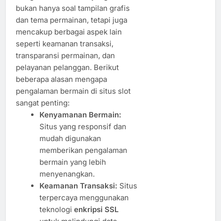
bukan hanya soal tampilan grafis
dan tema permainan, tetapi juga
mencakup berbagai aspek lain
seperti keamanan transaksi,
transparansi permainan, dan
pelayanan pelanggan. Berikut
beberapa alasan mengapa
pengalaman bermain di situs slot
sangat penting:
Kenyamanan Bermain:
Situs yang responsif dan
mudah digunakan
memberikan pengalaman
bermain yang lebih
menyenangkan.
Keamanan Transaksi:
Situs
terpercaya menggunakan
teknologi
enkripsi SSL