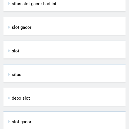
situs slot gacor hari ini
slot gacor
slot
situs
depo slot
slot gacor