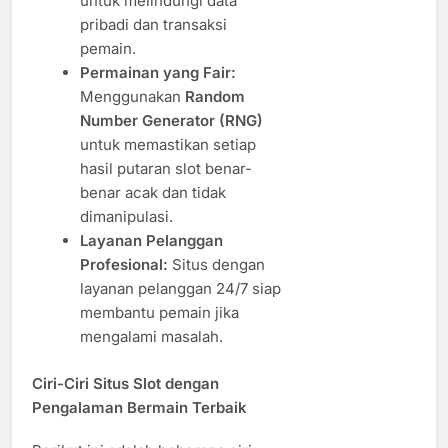
untuk melindungi data
pribadi dan transaksi
pemain.
Permainan yang Fair:
Menggunakan
Random
Number Generator (RNG)
untuk memastikan setiap
hasil putaran slot benar-
benar acak dan tidak
dimanipulasi.
Layanan Pelanggan
Profesional:
Situs dengan
layanan pelanggan 24/7 siap
membantu pemain jika
mengalami masalah.
Ciri-Ciri Situs Slot dengan
Pengalaman Bermain Terbaik