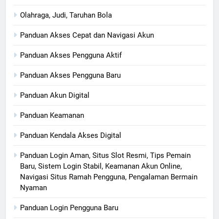
Olahraga, Judi, Taruhan Bola
Panduan Akses Cepat dan Navigasi Akun
Panduan Akses Pengguna Aktif
Panduan Akses Pengguna Baru
Panduan Akun Digital
Panduan Keamanan
Panduan Kendala Akses Digital
Panduan Login Aman, Situs Slot Resmi, Tips Pemain
Baru, Sistem Login Stabil, Keamanan Akun Online,
Navigasi Situs Ramah Pengguna, Pengalaman Bermain
Nyaman
Panduan Login Pengguna Baru