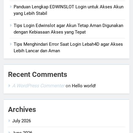
Panduan Lengkap EDWINSLOT Login untuk Akses Akun
yang Lebih Stabil
Tips Login Edwinslot agar Akun Tetap Aman Digunakan
dengan Kebiasaan Akses yang Tepat
Tips Menghindari Error Saat Login Lebah4D agar Akses
Lebih Lancar dan Aman
Recent Comments
A WordPress Commenter
on
Hello world!
Archives
July 2026
June 2026