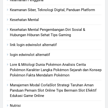
Keamanan Siber, Teknologi Digital, Panduan Platform
Kesehatan Mental
Kesehatan Mental Pengembangan Diri Sosial &
Hubungan Hiburan Sehat Tips Gaming
link login edwinslot alternatif
login edwinslot alternatif
Lore & Mitologi Dunia Pokémon Analisis Cerita
Pokémon Karakter Langka Pokémon Sejarah dan Konsep
Pokémon Fakta Mendalam Pokémon
Manajemen Modal CorlaSlot Strategi Taruhan Aman
Panduan Pemain Slot Online Tips Bermain Slot Efektif
Edukasi Game Online
Nutrisi