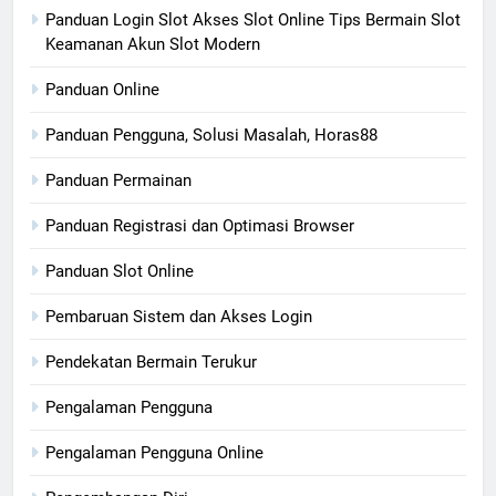
Panduan Login Slot Akses Slot Online Tips Bermain Slot
Keamanan Akun Slot Modern
Panduan Online
Panduan Pengguna, Solusi Masalah, Horas88
Panduan Permainan
Panduan Registrasi dan Optimasi Browser
Panduan Slot Online
Pembaruan Sistem dan Akses Login
Pendekatan Bermain Terukur
Pengalaman Pengguna
Pengalaman Pengguna Online