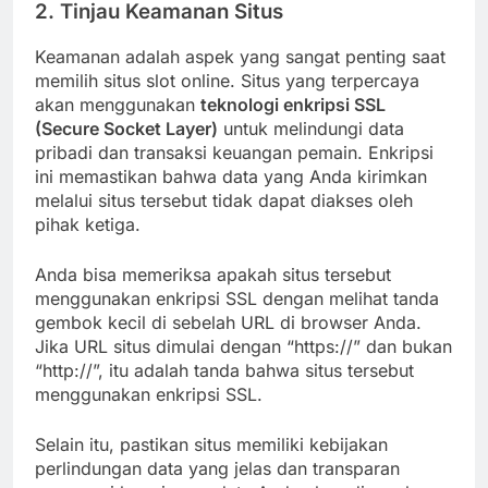
2.
Tinjau Keamanan Situs
Keamanan adalah aspek yang sangat penting saat
memilih situs slot online. Situs yang terpercaya
akan menggunakan
teknologi enkripsi SSL
(Secure Socket Layer)
untuk melindungi data
pribadi dan transaksi keuangan pemain. Enkripsi
ini memastikan bahwa data yang Anda kirimkan
melalui situs tersebut tidak dapat diakses oleh
pihak ketiga.
Anda bisa memeriksa apakah situs tersebut
menggunakan enkripsi SSL dengan melihat tanda
gembok kecil di sebelah URL di browser Anda.
Jika URL situs dimulai dengan “https://” dan bukan
“http://”, itu adalah tanda bahwa situs tersebut
menggunakan enkripsi SSL.
Selain itu, pastikan situs memiliki kebijakan
perlindungan data yang jelas dan transparan