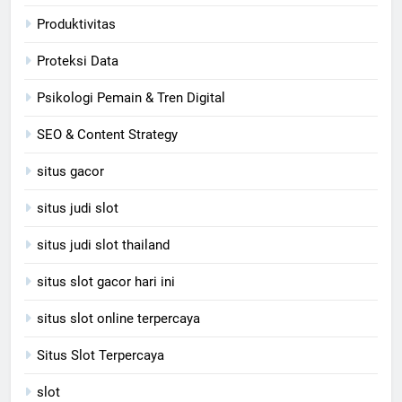
Produktivitas
Proteksi Data
Psikologi Pemain & Tren Digital
SEO & Content Strategy
situs gacor
situs judi slot
situs judi slot thailand
situs slot gacor hari ini
situs slot online terpercaya
Situs Slot Terpercaya
slot