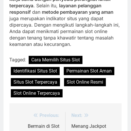
terpercaya
. Selain itu,
layanan pelanggan
responsif
dan
metode pembayaran yang aman
juga merupakan indikator situs yang dapat
dipercaya. Dengan mengikuti langkah-langkah ini,
Anda dapat menikmati permainan slot online
dengan tenang tanpa khawatir tentang masalah
keamanan atau kecurangan.
Tagged:
Cara Memilih Situs Slot
Identifikasi Situs Slot
Permainan Slot Aman
Situs Slot Terpercaya
Slot Online Resmi
Slot Online Terpercaya
Previous:
Next:
Post
navigation
Bermain di Slot
Menang Jackpot