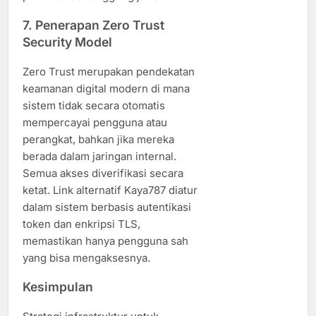
7.
Penerapan Zero Trust
Security Model
Zero Trust merupakan pendekatan
keamanan digital modern di mana
sistem tidak secara otomatis
mempercayai pengguna atau
perangkat, bahkan jika mereka
berada dalam jaringan internal.
Semua akses diverifikasi secara
ketat. Link alternatif Kaya787 diatur
dalam sistem berbasis autentikasi
token dan enkripsi TLS,
memastikan hanya pengguna sah
yang bisa mengaksesnya.
Kesimpulan