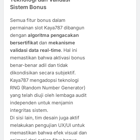
Sistem Bonus
Semua fitur bonus dalam
permainan slot Kaya787 dibangun
dengan
algoritma pengacakan
bersertifikat
dan
mekanisme
validasi data real-time
. Hal ini
memastikan bahwa aktivasi bonus
benar-benar adil dan tidak
dikondisikan secara subjektif.
Kaya787 mengadopsi teknologi
RNG (Random Number Generator)
yang telah diuji oleh lembaga audit
independen untuk menjamin
integritas sistem.
Di sisi lain, tim desain juga aktif
melakukan pengujian UX/UI untuk
memastikan bahwa efek visual dan