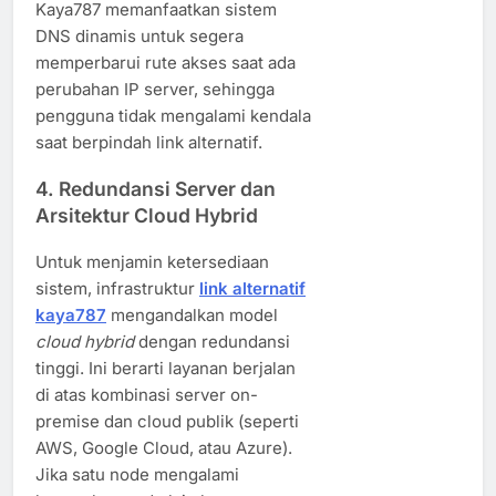
Kaya787 memanfaatkan sistem
DNS dinamis untuk segera
memperbarui rute akses saat ada
perubahan IP server, sehingga
pengguna tidak mengalami kendala
saat berpindah link alternatif.
4.
Redundansi Server dan
Arsitektur Cloud Hybrid
Untuk menjamin ketersediaan
sistem, infrastruktur
link alternatif
kaya787
mengandalkan model
cloud hybrid
dengan redundansi
tinggi. Ini berarti layanan berjalan
di atas kombinasi server on-
premise dan cloud publik (seperti
AWS, Google Cloud, atau Azure).
Jika satu node mengalami