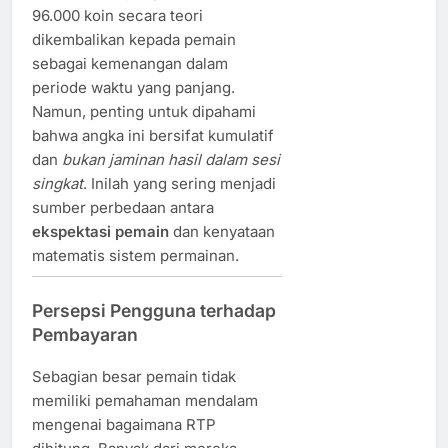
96.000 koin secara teori
dikembalikan kepada pemain
sebagai kemenangan dalam
periode waktu yang panjang.
Namun, penting untuk dipahami
bahwa angka ini bersifat kumulatif
dan
bukan jaminan hasil dalam sesi
singkat
. Inilah yang sering menjadi
sumber perbedaan antara
ekspektasi pemain
dan kenyataan
matematis sistem permainan.
Persepsi Pengguna terhadap
Pembayaran
Sebagian besar pemain tidak
memiliki pemahaman mendalam
mengenai bagaimana RTP