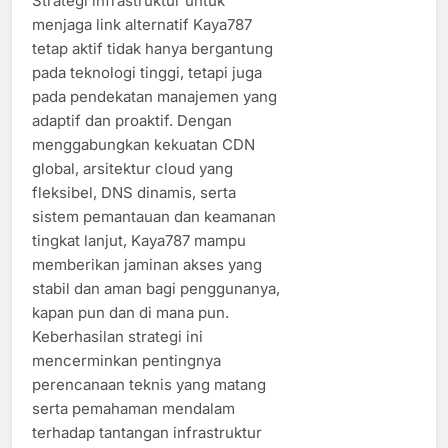
Strategi infrastruktur untuk
menjaga link alternatif Kaya787
tetap aktif tidak hanya bergantung
pada teknologi tinggi, tetapi juga
pada pendekatan manajemen yang
adaptif dan proaktif. Dengan
menggabungkan kekuatan CDN
global, arsitektur cloud yang
fleksibel, DNS dinamis, serta
sistem pemantauan dan keamanan
tingkat lanjut, Kaya787 mampu
memberikan jaminan akses yang
stabil dan aman bagi penggunanya,
kapan pun dan di mana pun.
Keberhasilan strategi ini
mencerminkan pentingnya
perencanaan teknis yang matang
serta pemahaman mendalam
terhadap tantangan infrastruktur