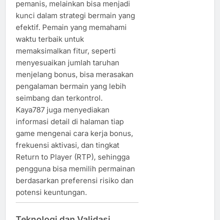
pemanis, melainkan bisa menjadi
kunci dalam strategi bermain yang
efektif. Pemain yang memahami
waktu terbaik untuk
memaksimalkan fitur, seperti
menyesuaikan jumlah taruhan
menjelang bonus, bisa merasakan
pengalaman bermain yang lebih
seimbang dan terkontrol.
Kaya787 juga menyediakan
informasi detail di halaman tiap
game mengenai cara kerja bonus,
frekuensi aktivasi, dan tingkat
Return to Player (RTP), sehingga
pengguna bisa memilih permainan
berdasarkan preferensi risiko dan
potensi keuntungan.
Teknologi dan Validasi