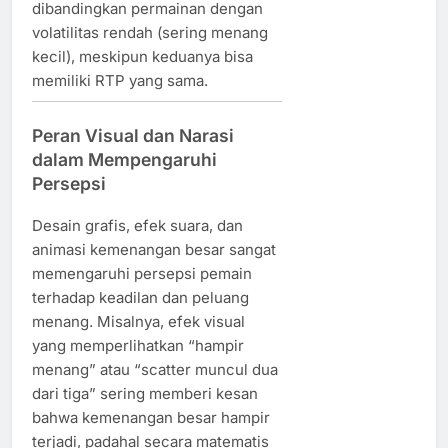
dibandingkan permainan dengan
volatilitas rendah (sering menang
kecil), meskipun keduanya bisa
memiliki RTP yang sama.
Peran Visual dan Narasi
dalam Mempengaruhi
Persepsi
Desain grafis, efek suara, dan
animasi kemenangan besar sangat
memengaruhi persepsi pemain
terhadap keadilan dan peluang
menang. Misalnya, efek visual
yang memperlihatkan “hampir
menang” atau “scatter muncul dua
dari tiga” sering memberi kesan
bahwa kemenangan besar hampir
terjadi, padahal secara matematis