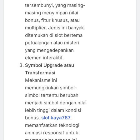
tersembunyi, yang masing-
masing menyimpan nilai
bonus, fitur khusus, atau
multiplier. Jenis ini banyak
ditemukan di slot bertema
petualangan atau misteri
yang mengedepankan
elemen interaktif.
Symbol Upgrade atau
Transformasi
Mekanisme ini
memungkinkan simbol-
simbol tertentu berubah
menjadi simbol dengan nilai
lebih tinggi dalam kondisi
bonus.
slot kaya787
memanfaatkan teknologi
animasi responsif untuk