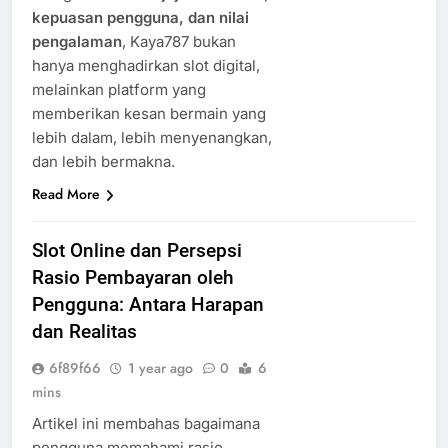
kepuasan pengguna, dan nilai
pengalaman
, Kaya787 bukan
hanya menghadirkan slot digital,
melainkan platform yang
memberikan kesan bermain yang
lebih dalam, lebih menyenangkan,
dan lebih bermakna.
Read More
Slot Online dan Persepsi
Rasio Pembayaran oleh
Pengguna: Antara Harapan
dan Realitas
6f89f66
1 year ago
0
6
mins
Artikel ini membahas bagaimana
pengguna memahami rasio