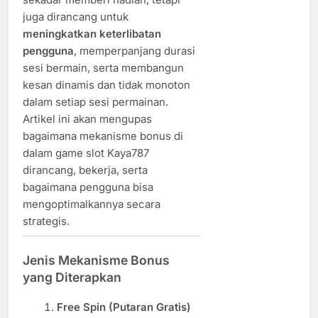
juga dirancang untuk
meningkatkan keterlibatan
pengguna
, memperpanjang durasi
sesi bermain, serta membangun
kesan dinamis dan tidak monoton
dalam setiap sesi permainan.
Artikel ini akan mengupas
bagaimana mekanisme bonus di
dalam game slot Kaya787
dirancang, bekerja, serta
bagaimana pengguna bisa
mengoptimalkannya secara
strategis.
Jenis Mekanisme Bonus
yang Diterapkan
Free Spin (Putaran Gratis)