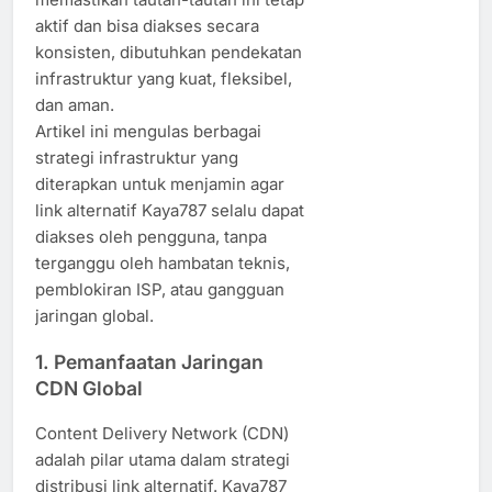
aktif dan bisa diakses secara
konsisten, dibutuhkan pendekatan
infrastruktur yang kuat, fleksibel,
dan aman.
Artikel ini mengulas berbagai
strategi infrastruktur yang
diterapkan untuk menjamin agar
link alternatif Kaya787 selalu dapat
diakses oleh pengguna, tanpa
terganggu oleh hambatan teknis,
pemblokiran ISP, atau gangguan
jaringan global.
1.
Pemanfaatan Jaringan
CDN Global
Content Delivery Network (CDN)
adalah pilar utama dalam strategi
distribusi link alternatif. Kaya787