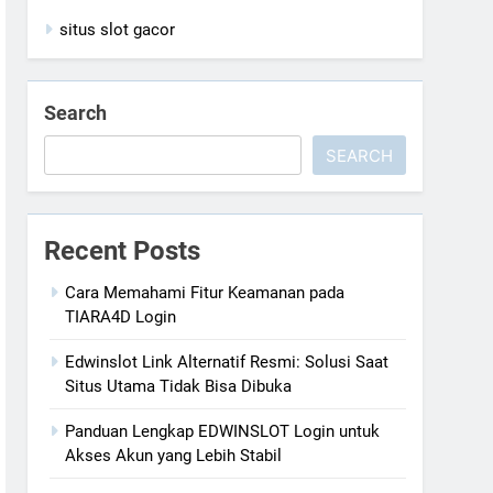
situs slot gacor
Search
SEARCH
Recent Posts
Cara Memahami Fitur Keamanan pada
TIARA4D Login
Edwinslot Link Alternatif Resmi: Solusi Saat
Situs Utama Tidak Bisa Dibuka
Panduan Lengkap EDWINSLOT Login untuk
Akses Akun yang Lebih Stabil