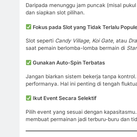
Daripada menunggu jam puncak (misal pukul 
dan siapkan slot pilihan.
Fokus pada Slot yang Tidak Terlalu Popul
Slot seperti
Candy Village
,
Koi Gate
, atau
Dra
saat pemain berlomba-lomba bermain di
Star
Gunakan Auto-Spin Terbatas
Jangan biarkan sistem bekerja tanpa kontrol. 
performanya. Hal ini penting di tengah fluktua
Ikut Event Secara Selektif
Pilih event yang sesuai dengan kapasitasmu
membuat permainan jadi terburu-buru dan tid