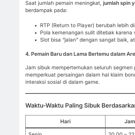
Saat jumlah pemain meningkat,
jumlah spin y
berdampak pada:
RTP (Return to Player) berubah lebih d
Pola kemenangan sulit ditebak karena v
Slot bisa “jalan” dengan sangat baik, a
4.
Pemain Baru dan Lama Bertemu dalam Ar
Jam sibuk mempertemukan seluruh segmen pe
memperkuat persaingan dalam hal klaim bonus
interaksi sosial di dalam game.
Waktu-Waktu Paling Sibuk Berdasarka
Hari
Jam 
Senin
20.00 – 22