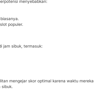
 berpotensi menyebabkan:
 biasanya.
lot populer.
i jam sibuk, termasuk:
litan mengejar skor optimal karena waktu mereka
 sibuk.