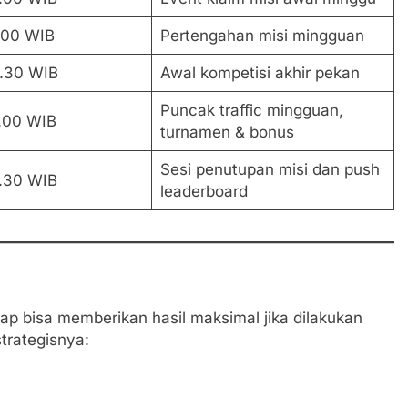
.00 WIB
Pertengahan misi mingguan
3.30 WIB
Awal kompetisi akhir pekan
Puncak traffic mingguan,
.00 WIB
turnamen & bonus
Sesi penutupan misi dan push
.30 WIB
leaderboard
tap bisa memberikan hasil maksimal jika dilakukan
trategisnya: