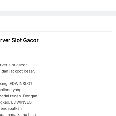
ver Slot Gacor
ver slot gacor
 dan jackpot besar.
embang, EDWINSLOT
hailand yang
modal receh. Dengan
lengkap, EDWINSLOT
mendapatkan
bagaimana kamu bisa