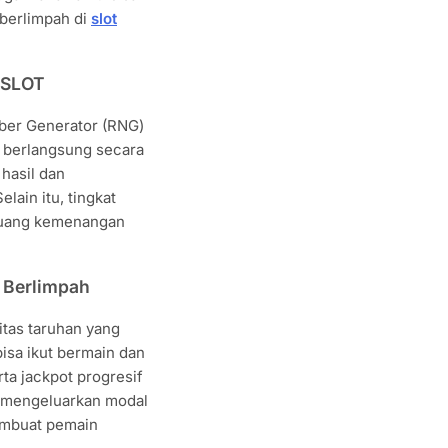
berlimpah di
slot
NSLOT
er Generator (RNG)
t berlangsung secara
 hasil dan
ain itu, tingkat
eluang kemenangan
 Berlimpah
itas taruhan yang
sa ikut bermain dan
rta jackpot progresif
 mengeluarkan modal
embuat pemain