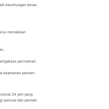
aih keuntungan besar.
arus menaikkan
an.
engakses permainan.
ga keamanan pemain.
ional 24 jam yang
agi pemula dan pemain