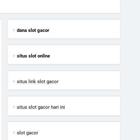
dana slot gacor
situs slot online
situs link slot gacor
situs slot gacor hari ini
slot gacor