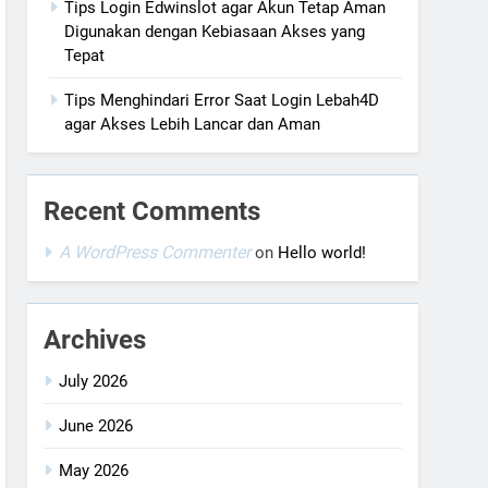
Tips Login Edwinslot agar Akun Tetap Aman
Digunakan dengan Kebiasaan Akses yang
Tepat
Tips Menghindari Error Saat Login Lebah4D
agar Akses Lebih Lancar dan Aman
Recent Comments
A WordPress Commenter
on
Hello world!
Archives
July 2026
June 2026
May 2026