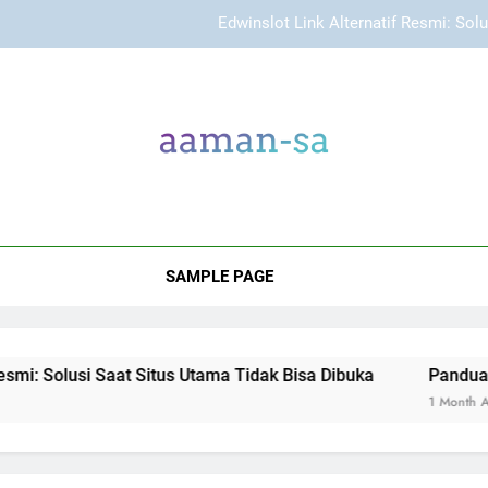
Edwinslot Link Alternatif Resmi: Sol
Panduan Lengkap EDWINSLOT Login
Tips Login Edwinslot agar Akun Tetap Aman Digunak
Cara Memahami
man SA
Edwinslot Link Alternatif Resmi: Sol
Solusi Keamanan Terkini Dari Aaman SA. Teknologi Untuk Meli
Panduan Lengkap EDWINSLOT Login
SAMPLE PAGE
Tips Login Edwinslot agar Akun Tetap Aman Digunak
 Saat Situs Utama Tidak Bisa Dibuka
Panduan Lengkap ED
1 Month Ago