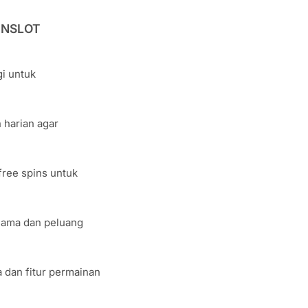
INSLOT
i untuk
 harian agar
ree spins untuk
lama dan peluang
 dan fitur permainan