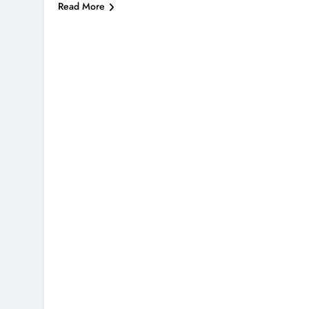
Read More