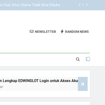
usi Saat Situs Utama Tidak Bisa Dibuka
 untuk Akses Akun yang Lebih Stabil
an dengan Kebiasaan Akses yang Tepat
NEWSLETTER
RANDOM NEWS
 Fitur Keamanan pada TIARA4D Login
usi Saat Situs Utama Tidak Bisa Dibuka
ndungi Bisnis Dan Rumah Anda.
 untuk Akses Akun yang Lebih Stabil
an dengan Kebiasaan Akses yang Tepat
WINSLOT Login untuk Akses Akun yang Lebih Stabil
Ti
2 