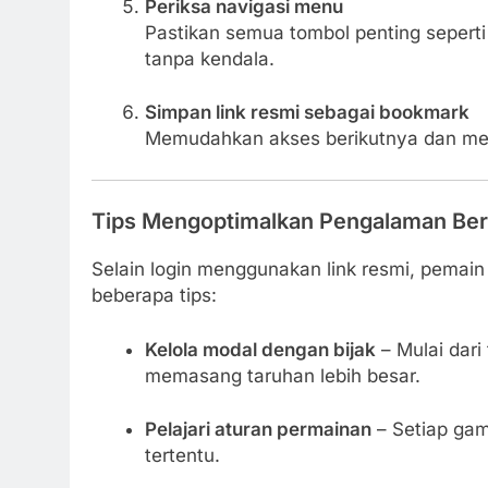
Periksa navigasi menu
Pastikan semua tombol penting seperti
tanpa kendala.
Simpan link resmi sebagai bookmark
Memudahkan akses berikutnya dan mengu
Tips Mengoptimalkan Pengalaman Be
Selain login menggunakan link resmi, pema
beberapa tips:
Kelola modal dengan bijak
– Mulai dari
memasang taruhan lebih besar.
Pelajari aturan permainan
– Setiap gam
tertentu.