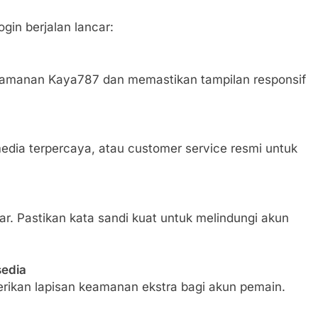
gin berjalan lancar:
amanan Kaya787 dan memastikan tampilan responsif
 media terpercaya, atau customer service resmi untuk
r. Pastikan kata sandi kuat untuk melindungi akun
sedia
erikan lapisan keamanan ekstra bagi akun pemain.