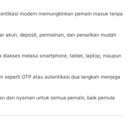
tentikasi modern memungkinkan pemain masuk tanpa
ar akun, deposit, permainan, dan penarikan mudah
a diakses melalui smartphone, tablet, laptop, maupun
n seperti OTP atau autentikasi dua langkah menjaga
aman dan nyaman untuk semua pemain, baik pemula