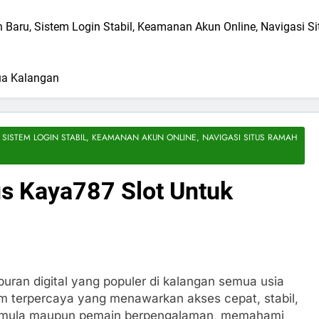
n Baru, Sistem Login Stabil, Keamanan Akun Online, Navigasi
ua Kalangan
, SISTEM LOGIN STABIL, KEAMANAN AKUN ONLINE, NAVIGASI SITUS RAMAH
us Kaya787 Slot Untuk
iburan digital yang populer di kalangan semua usia
rm terpercaya yang menawarkan akses cepat, stabil,
pemula maupun pemain berpengalaman, memahami