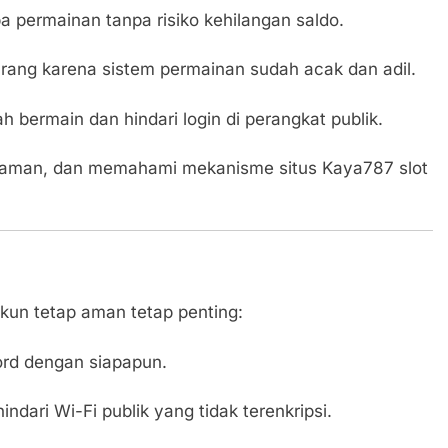
 permainan tanpa risiko kehilangan saldo.
curang karena sistem permainan sudah acak dan adil.
h bermain dan hindari login di perangkat publik.
yaman, dan memahami mekanisme situs Kaya787 slot
kun tetap aman tetap penting:
rd dengan siapapun.
dari Wi-Fi publik yang tidak terenkripsi.